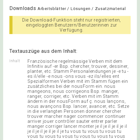
Downloads
Arbeitsblätter / Lösungen / Zusatzmaterial
Die Download-Funktion steht nur registrierten,
eingeloggten Benutzern/Benutzerinnen zur
Verfügung.
Textauszüge aus dem Inhalt:
Inhalt
Französische regelmässige Verben mit dem
Infinitiv auf -er Bsp. chercher, trouver, dessiner,
planter, etc. Stamm Personalendungen je -e tu -
es il/elle -e nous -ons vous -ez ils/elles ent
Spezialformen Verben mit im Stamm fügen ein
zusätzliches bei der nousForm ein. nous
mangeons, nous corrigeons Bsp. manger,
ranger, corriger, etc. Verben mit im Stamm
ändern in der nousForm auf ç. nous lançons,
nous avançons Bsp. lancer, avancer, etc. Setze
in die verlangten Personen donner chercher
trouver marcher nager commencer continuer
arriver jouer contrôler sauter entrer parler
manger corriger lancer monter je il je il je il je il
je il je il je il je il je tu vous tu vous tu vous tu
vous tu vous tu vous tu vous tu vous tu vous