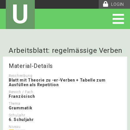
U
LOGIN
Arbeitsblatt: regelmässige Verben
Material-Details
Beschreibung
Blatt mit Theorie zu -er-Verben + Tabelle zum
Ausfüllen als Repetition
Bereich / Fach
Französisch
Thema
Grammatik
Schuljahr
6. Schuljahr
Niveau