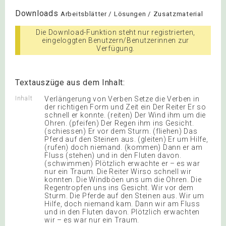
Downloads
Arbeitsblätter / Lösungen / Zusatzmaterial
Die Download-Funktion steht nur registrierten,
eingeloggten Benutzern/Benutzerinnen zur
Verfügung.
Textauszüge aus dem Inhalt:
Inhalt
Verlängerung von Verben Setze die Verben in
der richtigen Form und Zeit ein Der Reiter Er so
schnell er konnte. (reiten) Der Wind ihm um die
Ohren. (pfeifen) Der Regen ihm ins Gesicht.
(schiessen) Er vor dem Sturm. (fliehen) Das
Pferd auf den Steinen aus. (gleiten) Er um Hilfe,
(rufen) doch niemand. (kommen) Dann er am
Fluss (stehen) und in den Fluten davon.
(schwimmen) Plötzlich erwachte er – es war
nur ein Traum. Die Reiter Wirso schnell wir
konnten. Die Windböen uns um die Ohren. Die
Regentropfen uns ins Gesicht. Wir vor dem
Sturm. Die Pferde auf den Steinen aus. Wir um
Hilfe, doch niemand kam. Dann wir am Fluss
und in den Fluten davon. Plötzlich erwachten
wir – es war nur ein Traum.