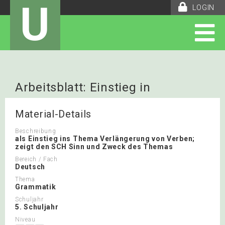
U
LOGIN
Arbeitsblatt: Einstieg in
Verlängerung von Verben
Material-Details
Beschreibung
als Einstieg ins Thema Verlängerung von Verben;
zeigt den SCH Sinn und Zweck des Themas
Bereich / Fach
Deutsch
Thema
Grammatik
Schuljahr
5. Schuljahr
Niveau