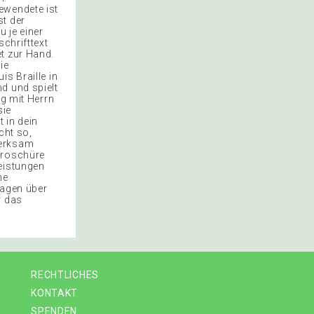
ewendete ist
st der
 je einer
schrifttext
t zur Hand.
ie
s Braille in
d und spielt
ag mit Herrn
sie
 in dein
cht so,
merksam
Broschüre
leistungen
he
lagen über
r das
RECHTLICHES
KONTAKT
SPENDEN