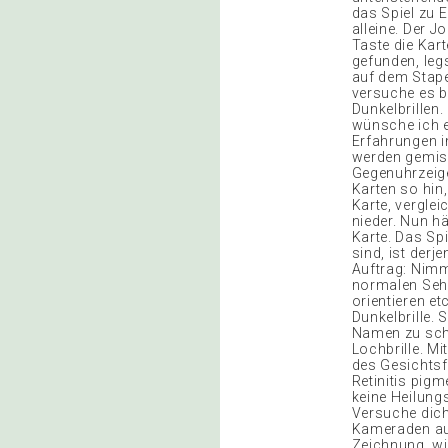
das Spiel zu E
alleine. Der J
Taste die Kar
gefunden, legs
auf dem Stapel
versuche es b
Dunkelbrillen
wünsche ich e
Erfahrungen in
werden gemisch
Gegenuhrzeige
Karten so hin,
Karte, verglei
nieder. Nun hä
Karte. Das Sp
sind, ist derj
Auftrag: Nimm
normalen Sehl
orientieren et
Dunkelbrille. 
Namen zu schr
Lochbrille. Mi
des Gesichtsf
Retinitis pig
keine Heilung
Versuche dich
Kameraden aus
Zeichnung, wie