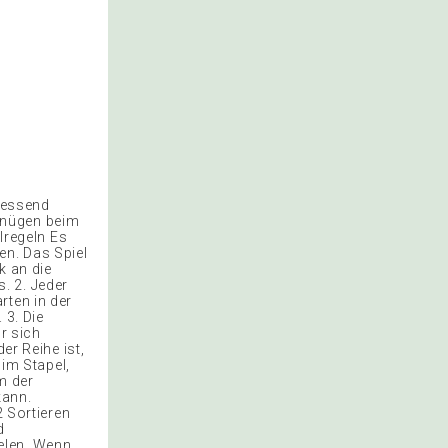
liessend
gnügen beim
elregeln Es
en. Das Spiel
k an die
s. 2. Jeder
rten in der
 3. Die
r sich
er Reihe ist,
 im Stapel,
hm der
kann.
2 Sortieren
d
elen. Wenn