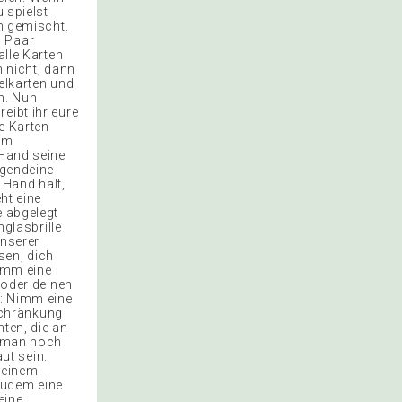
u spielst
en gemischt.
n Paar
alle Karten
n nicht, dann
elkarten und
h. Nun
eibt ihr eure
ie Karten
 im
 Hand seine
rgendeine
r Hand hält,
ht eine
e abgelegt
hglasbrille
unserer
sen, dich
Nimm eine
 oder deinen
g: Nimm eine
nschränkung
ten, die an
t man noch
ut sein.
 deinem
zudem eine
eine