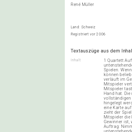
René Müller
Land: Schweiz
Registriert vor 2006
Textauszüge aus dem Inhal
Inhalt
1 Quartett Au
untenstehend
Spielen. Wenn 
können belieb
verläuft im G
Mitspieler ver
Mitspieler ta
Hand hat. Die 
vollständigen 
hingelegt werd
eine Karte auf
zieht der Spie
Mitspieler die
Gewinner ist, 
Auftrag: Nimm
untenstehende