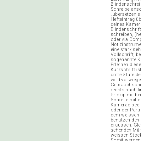
Blindenschreib
Schreibe ansc
„übersetzen s
Hefteintrag üb
deines Kamerad
Blindenschrift
schreiben, (h
oder via Compu
Notizinstrumen
eine stark se
Vollschrift, b
sogenannte Kur
Erlernen diese
Kurzschrift i
dritte Stufe d
wird vorwieg
Gebrauchsanie
rechts nach l
Prinzip mit be
Schreite mit 
Kamerad beglei
oder der Partn
dem weissen 
benützen den 
draussen. Glei
sehenden Mitm
weissen Stock
Somit werden 