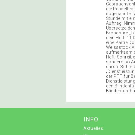
Gebrauchsanle
die Pendeltec
sogenannte La
Stunde mit ein
Auftrag: Nimm
Übersetze den 
Broschüre „Le
dein Heft. 11
eine Partie Do
Weissstock Au
aufmerksam du
Heft. Schreibe
sondern so Au
durch. Schrei
„Dienstleistu
der PTT für B
Dienstleistun
den Blindenfü
Blindenführh
INFO
Aktuelles