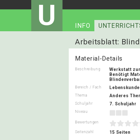
U
INFO
UNTERRICHT
Arbeitsblatt: Blind
Material-Details
Beschreibung
Werkstatt zur
Benötigt Mat
Blindenverb
Bereich / Fach
Lebenskunde
Thema
Anderes The
Schuljahr
7. Schuljahr
Niveau
Bewertungen
Seitenzahl
15 Seiten