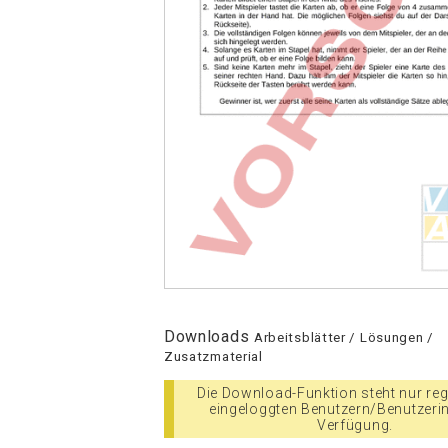
Downloads
Arbeitsblätter / Lösungen /
Zusatzmaterial
Die Download-Funktion steht nur regi
eingeloggten Benutzern/Benutzeri
Verfügung.