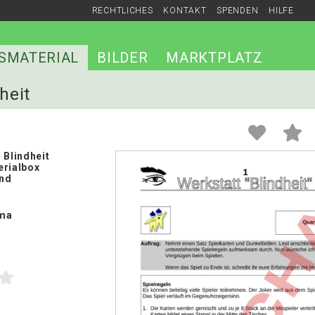
RECHTLICHES
KONTAKT
SPENDEN
HILFE
SMATERIAL
BILDER
MARKTPLATZ
heit
 Blindheit
erialbox
and
ma