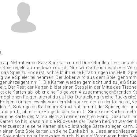
t:
ftrag: Nehmt einen Satz Spielkarten und Dunkelbrillen. Lest ansch
e Spielregeln aufmerksam durch. Nun wünsche ich euch viel Ver
das Spiel zu Ende ist, schreibt ihr eure Erfahrungen ins Heft. Spi
ig viele Spieler teilnehmen. Der Joker wird aus dem Spiel genomm
egenuhrzeigersinn. 1. Die Karten werden gemischt und zu je 8 Stüc
teilt. Der Rest der Karten bildet einen Stapel in der Mitte des Tische
stet die Karten ab, ob er eine Folge von 4 zusammengehörenden Ka
möglichen Folgen siehst du auf der Darstellung (siehe Rückseite).
Folgen können jeweils von dem Mitspieler, der an der Reihe ist, vo
en. 4. Solange es Karten im Stapel hat, nimmt der Spieler, der an d
 und prüft, ob er eine Folge bilden kann. 5. Sind keine Karten mehr
ler eine Karte des Mitspielers zu seiner rechten Hand. Dazu hält i
 Karten so hin, dass nur die Rückseite der Tasten berührt werden 
wer zuerst alle seine Karten als vollständige Sätze ablegen kann. 
 einen Satz Spielkarten und eine Dunkelbrille. Liess anschliessen
 Spielanleitung aufmerksam durch. Nun viel Vergnügen beim Spi