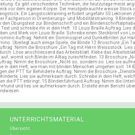
itung: Es gibt verschiedene Techniken, die heutzutage meist ang
hnik vor dem eigenen Körper. Der meistgebrauchte weisse Stock i
ngstock. Ein Langstocktraining erfodert ungefähr 50 Lektionen zu
er Fachperson in Orientierungs- und Mobilitätstraining. 9 Blinden
 den Übungstext zur Blindenschrift und ein Blindenschriftalphabe
Text und schreibe ihn in dein Heft. 10 Louis Braille Auftrag: Lies d
ben und Werk von Louis Braille. Schreibe einen Steckbrief von Loui
 Domino Auftrag: Nehmt ein Dominospiel und Dunkelbrillen zur Han
mino. Überlegt auch einige Spiele, die Blinde 12 Broschüre „Ein T
ftrag: Nimm die Broschüre „Ein Tag mit Herrn Weissstock. Lies 
rch. Löse anschliessend das Arbeitsblatt. Klebe das Arbeitsblatt
 auf, womit sich Blinde im Alltag zurechtfinden. 13 Broschüre „Ni
ftrag: Nimm die Broschüre „Nicht so, sondern so. Lies sie auf
be in dein Heft, wie man mit blinden Menschen umgehen soll. 14 
ngen der PTT für Behinderte Auftrag: Nimm die Broschüre „Dienst
ehinderte. Lies sie aufmerksam durch. Schreibe in dein Heft, welc
gen die PTT erbringt. 15 Blindenführhund Auftrag: Nimm die Unter
hrhund und lies sie aufmerksam durch. Erstelle einen Bericht übe
undwesen.
UNTERRICHTSMATERIAL
Übersicht