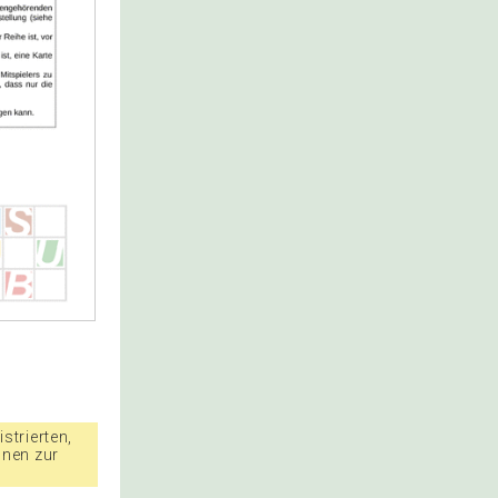
strierten,
nnen zur