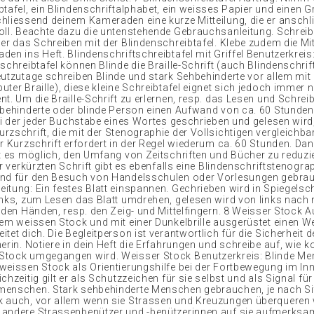
tafel, ein Blindenschriftalphabet, ein weisses Papier und einen Gri
hliessend deinem Kameraden eine kurze Mitteilung, die er ansch
oll. Beachte dazu die untenstehende Gebrauchsanleitung. Schreib
er das Schreiben mit der Blindenschreibtafel. Klebe zudem die Mit
en ins Heft. Blindenschriftschreibtafel mit Griffel Benutzerkreis:
schreibtafel können Blinde die Braille-Schrift (auch Blindenschrif
eutzutage schreiben Blinde und stark Sehbehinderte vor allem mi
ter Braille), diese kleine Schreibtafel eignet sich jedoch immer 
t. Um die Braille-Schrift zu erlernen, resp. das Lesen und Schrei
hbehinderte oder blinde Person einen Aufwand von ca. 60 Stunden
ei der jeder Buchstabe eines Wortes geschrieben und gelesen wird,
zschrift, die mit der Stenographie der Vollsichtigen vergleichbar
r Kurzschrift erfordert in der Regel wiederum ca. 60 Stunden. Dan
st es möglich, den Umfang von Zeitschriften und Bücher zu reduzie
er verkürzten Schrift gibt es ebenfalls eine Blindenschriftstenogra
end für den Besuch von Handelsschulen oder Vorlesungen gebrau
itung: Ein festes BIatt einspannen. Gechrieben wird in Spiegelsch
inks, zum Lesen das BIatt umdrehen, gelesen wird von links nach 
iden Händen, resp. den Zeig- und Mittelfingern. 8 Weisser Stock A
dem weissen Stock und mit einer Dunkelbrille ausgerüstet einen We
tet dich. Die Begleitperson ist verantwortlich für die Sicherheit 
erin. Notiere in dein Heft die Erfahrungen und schreibe auf, wie k
Stock umgegangen wird. Weisser Stock Benutzerkreis: Blinde M
weissen Stock als Orientierungshilfe bei der Fortbewegung im In
chzeitig gilt er als Schutzzeichen für sie selbst und als Signal für
enschen. Stark sehbehinderte Menschen gebrauchen, je nach Si
 auch, vor allem wenn sie Strassen und Kreuzungen überqueren 
andere Strassenbenützer und -benützerinnen auf sie aufmerksa