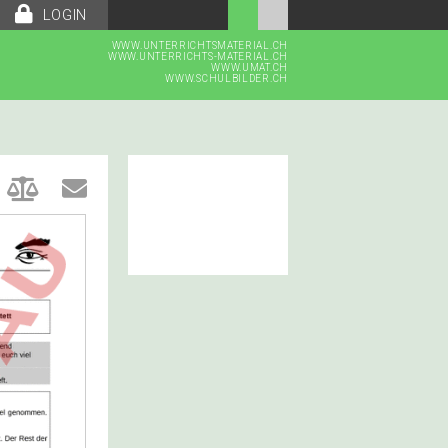
LOGIN
WWW.UNTERRICHTSMATERIAL.CH
WWW.UNTERRICHTS-MATERIAL.CH
WWW.UMAT.CH
WWW.SCHULBILDER.CH