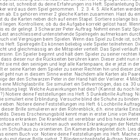
nde ist, schreibst du deine Erfahrungen ins Heft. Spielanleitung D
oker wird aus dem Spiel genommen. 1. 2. 3. 4. 5. Alle Karten werd
ten ab. Es gehören immer 2 gleiche Karten zusammen. Hast du ei
t du die Karten neben dich auf einen Stapel. Sortiere solange bis 
 liegen. Kontrolliere, ob du die Aufgabe korrekt gelöst hast. Wen
is es dir gelingt. 3 Schwarzer Peter Auftrag: Nehmt einen Satz Spi
. Lest anschliessend untenstehende Spielregeln aufmerksam durc
uch viel Vergnügen beim Spielen. Wenn das Spiel zu Ende ist, schr
s Heft. Spielregeln Es können beliebig viele Spieler teilnehmen. D
t und gleichmässig an die Mitspieler verteilt. Das Spiel verläuft
rsinn. Ein Spieler beginnt und hält dem Spieler zu seiner rechten
 dass dieser nur die Rückseiten berühren kann. Dieser zieht nun i
cht sie mit den seinigen und legt alle Kartenpaare, die er jetzt in de
lt er seine Karten dem Spieler zu seiner Rechten hin und dieser zie
iel geht nun in diesem Sinne weiter. Nachdem alle Karten als Paar
enige der den Schwarzen Peter in der Hand hält der Verlierer. 4 Milc
 eine Milchglasbrille. Sie simuliert ein Sehvermögen, das ca. 30 
eistung liegt. Welche Auswirkungen hat dies? (Kannst du noch le
c?) Notiere deine Feststellungen ins Heft. 5 Dunkelbrille Auftrag: 
Sie simuliert eine Erblindung. Versuche blind die Schuhe zu binden
eiben. Notiere deine Feststellungen ins Heft. 6 Lochbrille Auftra
t dieser Brille simulieren wir den Röhrenblick, d.h. eine starke Ei
elds. Dieses Erscheinungsbild kennt man in erster Linie von Patien
mentosa erkranken. Die Krankheit ist vererbbar und bis heute kenn
schancen. Ursache können auch weitere Erkrankungen der Netzha
 im Schulhaus zu orientieren. Ein KameradIn begleitet dich. Lies
 einem Buch vor. Notiere deine Feststellungen ins Heft. Mache 
 du mit dieser Brille siehst. 7 Blindenschreibtafel Auftrag: Nimm 