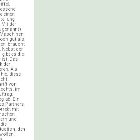
ffel.
liessend
e einen
teilung
 Mit der
t genannt)
t Maschinen
noch gut als
ben, braucht
. Nebst der
 gibt es die
 ist. Das
k der
ren. Als
phie, diese
cht.
rift von
rechts, im
uftrag:
g ab. Ein
des Partners
orrekt mit
enschen
nern und
 die
tuation, den
wollen.
m.