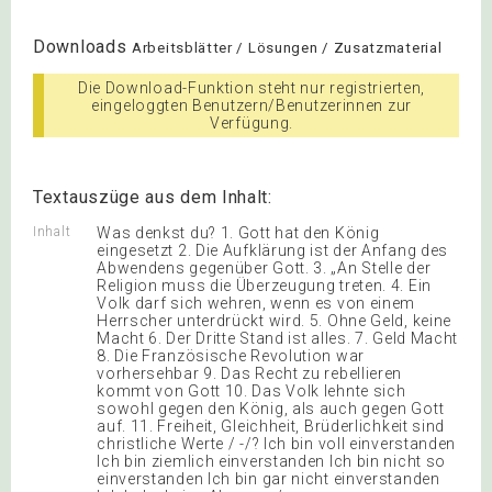
Downloads
Arbeitsblätter / Lösungen / Zusatzmaterial
Die Download-Funktion steht nur registrierten,
eingeloggten Benutzern/Benutzerinnen zur
Verfügung.
Textauszüge aus dem Inhalt:
Inhalt
Was denkst du? 1. Gott hat den König
eingesetzt 2. Die Aufklärung ist der Anfang des
Abwendens gegenüber Gott. 3. „An Stelle der
Religion muss die Überzeugung treten. 4. Ein
Volk darf sich wehren, wenn es von einem
Herrscher unterdrückt wird. 5. Ohne Geld, keine
Macht 6. Der Dritte Stand ist alles. 7. Geld Macht
8. Die Französische Revolution war
vorhersehbar 9. Das Recht zu rebellieren
kommt von Gott 10. Das Volk lehnte sich
sowohl gegen den König, als auch gegen Gott
auf. 11. Freiheit, Gleichheit, Brüderlichkeit sind
christliche Werte / -/? Ich bin voll einverstanden
Ich bin ziemlich einverstanden Ich bin nicht so
einverstanden Ich bin gar nicht einverstanden