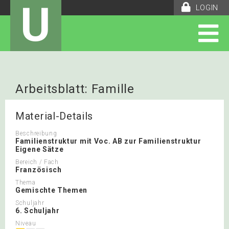
U
LOGIN
Arbeitsblatt: Famille
Material-Details
Beschreibung
Familienstruktur mit Voc. AB zur Familienstruktur
Eigene Sätze
Bereich / Fach
Französisch
Thema
Gemischte Themen
Schuljahr
6. Schuljahr
Niveau