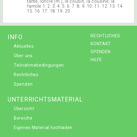
tante, loncle (m.), le cousin, la cousine, la
famille 1. 2. 3. 4. 5. 6. 7. 8. 9. 10. 11. 12. 13. 14.
15. 16. 17. 18. 19. 20.
INFO
RECHTLICHES
KONTAKT
Aktuelles
SPENDEN
Über uns
HILFE
Teilnahmebedingungen
Rechtliches
Spenden
UNTERRICHTSMATERIAL
Übersicht
Bereiche
Eigenes Material hochladen