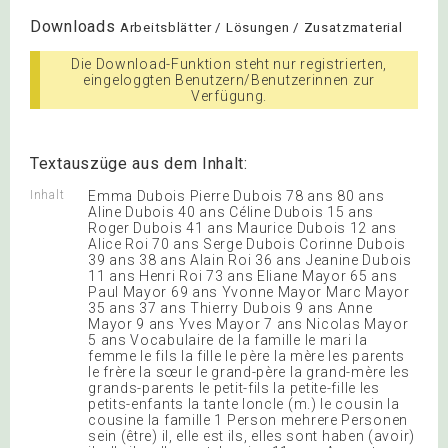
Downloads
Arbeitsblätter / Lösungen / Zusatzmaterial
Die Download-Funktion steht nur registrierten,
eingeloggten Benutzern/Benutzerinnen zur
Verfügung.
Textauszüge aus dem Inhalt:
Inhalt
Emma Dubois Pierre Dubois 78 ans 80 ans
Aline Dubois 40 ans Céline Dubois 15 ans
Roger Dubois 41 ans Maurice Dubois 12 ans
Alice Roi 70 ans Serge Dubois Corinne Dubois
39 ans 38 ans Alain Roi 36 ans Jeanine Dubois
11 ans Henri Roi 73 ans Eliane Mayor 65 ans
Paul Mayor 69 ans Yvonne Mayor Marc Mayor
35 ans 37 ans Thierry Dubois 9 ans Anne
Mayor 9 ans Yves Mayor 7 ans Nicolas Mayor
5 ans Vocabulaire de la famille le mari la
femme le fils la fille le père la mère les parents
le frère la sœur le grand-père la grand-mère les
grands-parents le petit-fils la petite-fille les
petits-enfants la tante loncle (m.) le cousin la
cousine la famille 1 Person mehrere Personen
sein (être) il, elle est ils, elles sont haben (avoir)