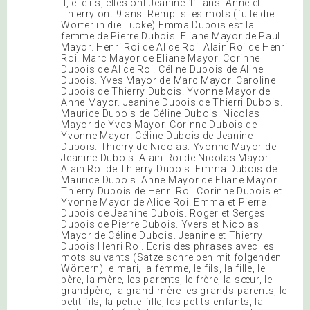
il, elle ils, elles ont Jeanine 11 ans. Anne et
Thierry ont 9 ans. Remplis les mots (fülle die
Wörter in die Lücke) Emma Dubois est la
femme de Pierre Dubois. Eliane Mayor de Paul
Mayor. Henri Roi de Alice Roi. Alain Roi de Henri
Roi. Marc Mayor de Eliane Mayor. Corinne
Dubois de Alice Roi. Céline Dubois de Aline
Dubois. Yves Mayor de Marc Mayor. Caroline
Dubois de Thierry Dubois. Yvonne Mayor de
Anne Mayor. Jeanine Dubois de Thierri Dubois.
Maurice Dubois de Céline Dubois. Nicolas
Mayor de Yves Mayor. Corinne Dubois de
Yvonne Mayor. Céline Dubois de Jeanine
Dubois. Thierry de Nicolas. Yvonne Mayor de
Jeanine Dubois. Alain Roi de Nicolas Mayor.
Alain Roi de Thierry Dubois. Emma Dubois de
Maurice Dubois. Anne Mayor de Eliane Mayor.
Thierry Dubois de Henri Roi. Corinne Dubois et
Yvonne Mayor de Alice Roi. Emma et Pierre
Dubois de Jeanine Dubois. Roger et Serges
Dubois de Pierre Dubois. Yvers et Nicolas
Mayor de Céline Dubois. Jeanine et Thierry
Dubois Henri Roi. Ecris des phrases avec les
mots suivants (Sätze schreiben mit folgenden
Wörtern) le mari, la femme, le fils, la fille, le
père, la mère, les parents, le frère, la sœur, le
grandpère, la grand-mère les grands-parents, le
petit-fils, la petite-fille, les petits-enfants, la