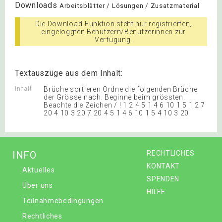
Downloads
Arbeitsblätter / Lösungen / Zusatzmaterial
Die Download-Funktion steht nur registrierten,
eingeloggten Benutzern/Benutzerinnen zur
Verfügung.
Textauszüge aus dem Inhalt:
Inhalt
Brüche sortieren Ordne die folgenden Brüche
der Grösse nach. Beginne beim grössten.
Beachte die Zeichen / ! 1 2 4 5 1 4 6 10 1 5 1 2 7
20 4 10 3 20 7 20 4 5 1 4 6 10 1 5 4 10 3 20
INFO
RECHTLICHES
KONTAKT
Aktuelles
SPENDEN
Über uns
HILFE
Teilnahmebedingungen
Rechtliches