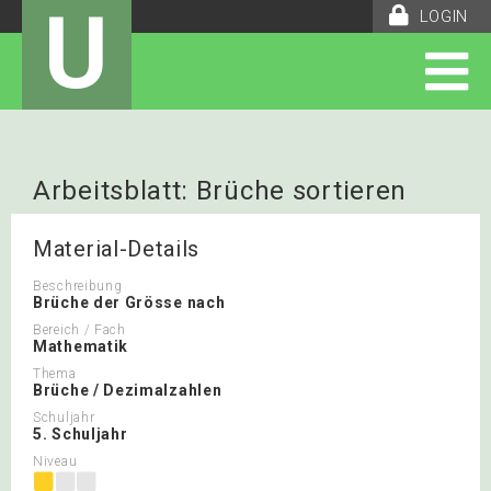
U
LOGIN
Arbeitsblatt: Brüche sortieren
Material-Details
Beschreibung
Brüche der Grösse nach
Bereich / Fach
Mathematik
Thema
Brüche / Dezimalzahlen
Schuljahr
5. Schuljahr
Niveau