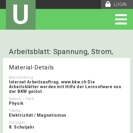
U
LOGIN
Arbeitsblatt: Spannung, Strom,
Widerstand
Material-Details
Beschreibung
Internet Arbeitsauftrag. www.bkw.ch Die
Arbeitsblätter werden mit Hilfe der Lernsofware von
der BKW gelöst.
Bereich / Fach
Physik
Thema
Elektrizität / Magnetismus
Schuljahr
8. Schuljahr