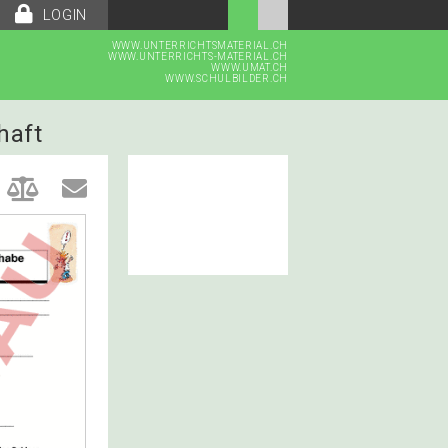
LOGIN
WWW.UNTERRICHTSMATERIAL.CH
WWW.UNTERRICHTS-MATERIAL.CH
WWW.UMAT.CH
WWW.SCHULBILDER.CH
haft