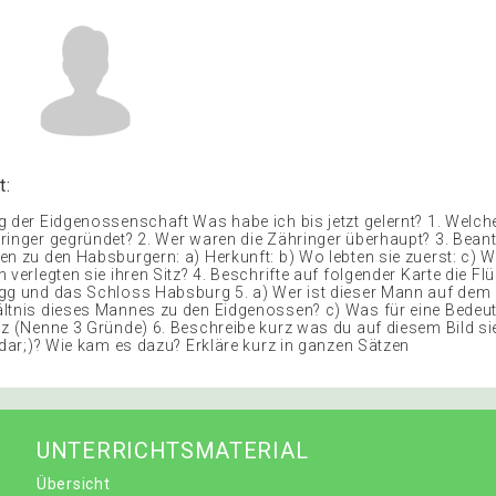
t:
g der Eidgenossenschaft Was habe ich bis jetzt gelernt? 1. Welch
ringer gegründet? 2. Wer waren die Zähringer überhaupt? 3. Bean
en zu den Habsburgern: a) Herkunft: b) Wo lebten sie zuerst: c) Wi
 verlegten sie ihren Sitz? 4. Beschrifte auf folgender Karte die Flü
gg und das Schloss Habsburg 5. a) Wer ist dieser Mann auf dem B
ltnis dieses Mannes zu den Eidgenossen? c) Was für eine Bedeut
iz (Nenne 3 Gründe) 6. Beschreibe kurz was du auf diesem Bild s
 dar;)? Wie kam es dazu? Erkläre kurz in ganzen Sätzen
UNTERRICHTSMATERIAL
Übersicht