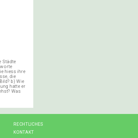
e Städte
tworte
e hiess ihre
sse, die
ild? b) Wie
ung hatte er
iehst? Was
RECHTLICHES
KONTAKT