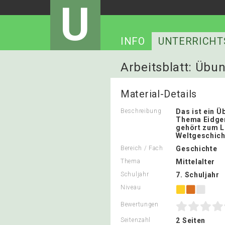
U
INFO
UNTERRICHT
Arbeitsblatt: Übu
Material-Details
Beschreibung
Das ist ein 
Thema Eidge
gehört zum L
Weltgeschicht
Bereich / Fach
Geschichte
Thema
Mittelalter
Schuljahr
7. Schuljahr
Niveau
Bewertungen
Seitenzahl
2 Seiten