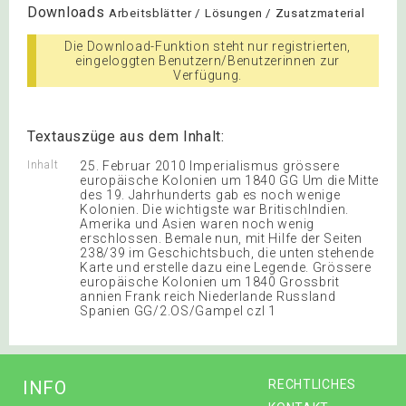
Downloads
Arbeitsblätter / Lösungen / Zusatzmaterial
Die Download-Funktion steht nur registrierten,
eingeloggten Benutzern/Benutzerinnen zur
Verfügung.
Textauszüge aus dem Inhalt:
Inhalt
25. Februar 2010 Imperialismus grössere
europäische Kolonien um 1840 GG Um die Mitte
des 19. Jahrhunderts gab es noch wenige
Kolonien. Die wichtigste war BritischIndien.
Amerika und Asien waren noch wenig
erschlossen. Bemale nun, mit Hilfe der Seiten
238/39 im Geschichtsbuch, die unten stehende
Karte und erstelle dazu eine Legende. Grössere
europäische Kolonien um 1840 Grossbrit
annien Frank reich Niederlande Russland
Spanien GG/2.OS/Gampel czl 1
INFO
RECHTLICHES