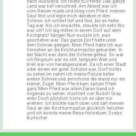
nach Russland. Ich reiste zu Pferde. Das ganze
Land war tief verschneit. Am Abend war ich
vom Reisen müde und stieg vom Pferd. meinen
Gaul fest und legte mich daneben in den
Schnee. Ich schlief tief und fest, bis es heller
Tag war. Als ich erwachte, staunte ich sehr:Wo
war ich? Ich lag mitten in einem Dorf auf dem
Kirchplatz! hängen.Nun wusste ich, was
geschehen war: Das ganze Dorf hatte unter
dem Schnee gelegen. Mein Pferd hatte ich aus
Versehen an die Kirchturmspitze gebunden. In
der Nacht war dann der Schnee getaut. So war
ich Ringsum war es still. langsam Weit und
breit war von herabgesunken. Da ich einer Stadt
oder einem ein guter Schütze war, Dorf nichts
zu sehen.Im nahm ich meine Pistole tiefen
weiten Schnee und zerschoss die stand nur ein
kleiner, Zügel. Mein Pferd kam spitzer Pfahl
ganz Mein Pferd war allein.Daran band ich
nirgends zu sehen. illustriert von Rudolf Grap
entin Doch plötzlich hörte ich es über mir
wiehern. Ich blickte nach oben und sah meinen
Gaul an der Kirchturmspitze glücklich herunter
und ich konnte meine Reise fortsetzen. Evelyn
Burtscher