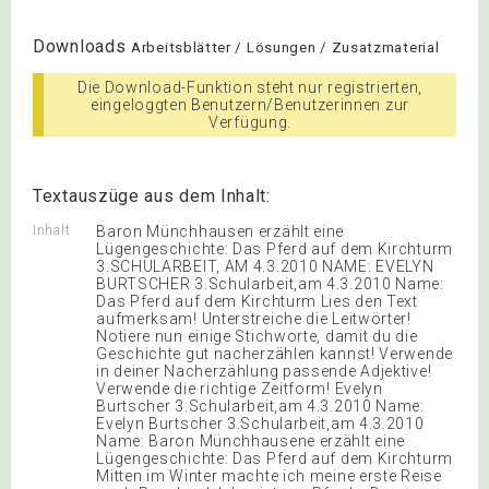
Downloads
Arbeitsblätter / Lösungen / Zusatzmaterial
Die Download-Funktion steht nur registrierten,
eingeloggten Benutzern/Benutzerinnen zur
Verfügung.
Textauszüge aus dem Inhalt:
Inhalt
Baron Münchhausen erzählt eine
Lügengeschichte: Das Pferd auf dem Kirchturm
3.SCHULARBEIT, AM 4.3.2010 NAME: EVELYN
BURTSCHER 3.Schularbeit,am 4.3.2010 Name:
Das Pferd auf dem Kirchturm Lies den Text
aufmerksam! Unterstreiche die Leitwörter!
Notiere nun einige Stichworte, damit du die
Geschichte gut nacherzählen kannst! Verwende
in deiner Nacherzählung passende Adjektive!
Verwende die richtige Zeitform! Evelyn
Burtscher 3.Schularbeit,am 4.3.2010 Name:
Evelyn Burtscher 3.Schularbeit,am 4.3.2010
Name: Baron Münchhausene erzählt eine
Lügengeschichte: Das Pferd auf dem Kirchturm
Mitten im Winter machte ich meine erste Reise