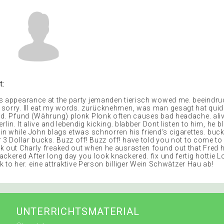
t:
s appearance at the party jemanden tierisch wowed me. beeindru
sorry. Ill eat my words. zurücknehmen, was man gesagt hat quid
id. Pfund (Währung) plonk Plonk often causes bad headache. ali
rlin. It alive and lebendig kicking. blabber Dont listen to him, he b
 in while John blags etwas schnorren his friend‘s cigarettes. buc
r 3 Dollar bucks. Buzz off! Buzz off! have told you not to come t
k out Charly freaked out when he ausrasten found out that Fred 
ckered After long day you look knackered. fix und fertig hottie Lo
alk to her. eine attraktive Person billiger Wein Schwätzer Hau ab!
UNTERRICHTSMATERIAL