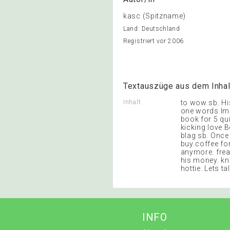
kasc (Spitzname)
Land: Deutschland
Registriert vor 2006
Textauszüge aus dem Inhal
Inhalt
to wow sb. Hi
one words Im 
book for 5 qu
kicking love Be
blag sb. Once
buy coffee fo
anymore. frea
his money. kna
hottie. Lets t
INFO