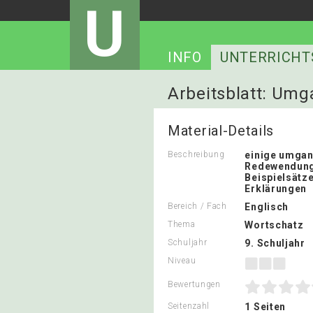
U
INFO
UNTERRICHT
Arbeitsblatt: Um
Material-Details
Beschreibung
einige umgan
Redewendung
Beispielsätz
Erklärungen
Bereich / Fach
Englisch
Thema
Wortschatz
Schuljahr
9. Schuljahr
Niveau
Bewertungen
Seitenzahl
1 Seiten