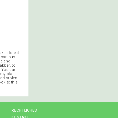
cken to eat
 can buy
ve and
labber. to
k You can
o my place
had stolen
ok at this
RECHTLICHES
KONTAKT