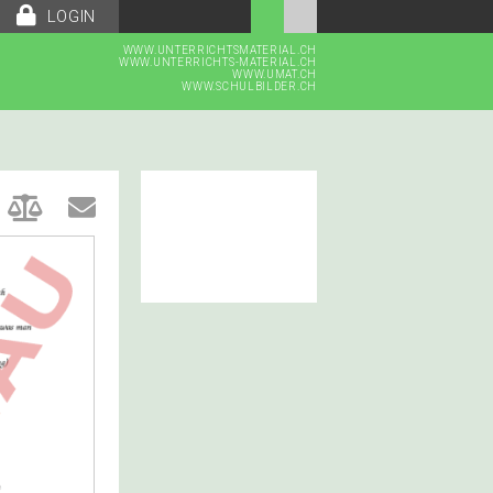
LOGIN
WWW.UNTERRICHTSMATERIAL.CH
WWW.UNTERRICHTS-MATERIAL.CH
WWW.UMAT.CH
WWW.SCHULBILDER.CH