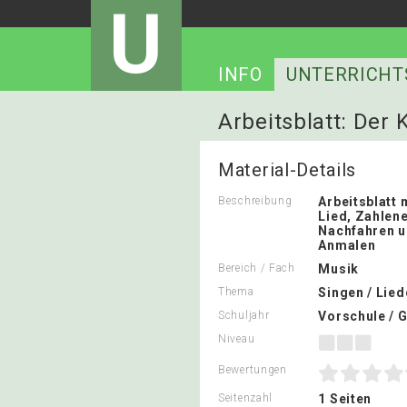
U
INFO
UNTERRICHT
Arbeitsblatt: Der
Material-Details
Beschreibung
Arbeitsblatt 
Lied, Zahlen
Nachfahren 
Anmalen
Bereich / Fach
Musik
Thema
Singen / Lied
Schuljahr
Vorschule / 
Niveau
Bewertungen
Seitenzahl
1 Seiten