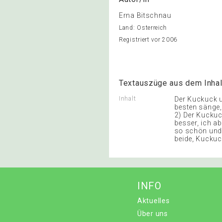
Erna Bitschnau
Land: Österreich
Registriert vor 2006
Textauszüge aus dem Inhal
Inhalt
Der Kuckuck u
besten sänge,
2) Der Kuckuck
besser, ich abe
so schön und l
beide, Kuckuck
INFO
Aktuelles
Über uns