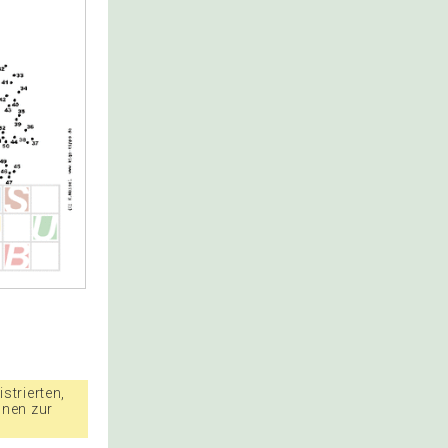
strierten,
nnen zur