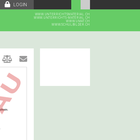
LOGIN
WWW.UNTERRICHTSMATERIAL.CH
WWW.UNTERRICHTS-MATERIAL.CH
WWW.UMAT.CH
WWW.SCHULBILDER.CH