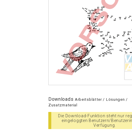
Downloads
Arbeitsblätter / Lösungen /
Zusatzmaterial
Die Download-Funktion steht nur regi
eingeloggten Benutzern/Benutzeri
Verfügung.