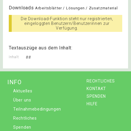
Downloads
Arbeitsblätter / Lösungen / Zusatzmaterial
Die Download-Funktion steht nur registrierten,
eingeloggten Benutzern/Benutzerinnen zur
Verfügung.
Textauszüge aus dem Inhalt:
Inhalt
##
INFO
RECHTLICHES
KONTAKT
Aktuelles
SPENDEN
Über uns
HILFE
Teilnahmebedingungen
Rechtliches
Spenden