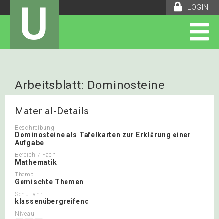
U
LOGIN
Arbeitsblatt: Dominosteine
Material-Details
Beschreibung
Dominosteine als Tafelkarten zur Erklärung einer
Aufgabe
Bereich / Fach
Mathematik
Thema
Gemischte Themen
Schuljahr
klassenübergreifend
Niveau