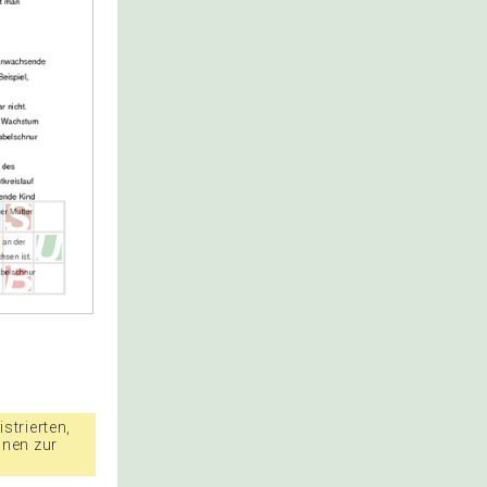
strierten,
nnen zur