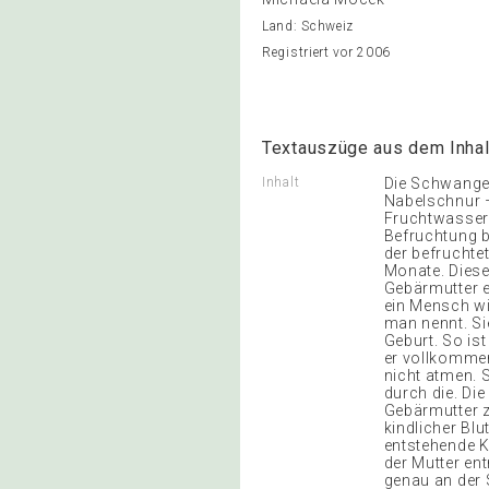
Land: Schweiz
Registriert vor 2006
Textauszüge aus dem Inhal
Inhalt
Die Schwanger
Nabelschnur 
Fruchtwasser 
Befruchtung b
der befruchte
Monate. Diese 
Gebärmutter e
ein Mensch wi
man nennt. Si
Geburt. So ist
er vollkommen
nicht atmen. 
durch die. Die
Gebärmutter z
kindlicher Bl
entstehende K
der Mutter en
genau an der 