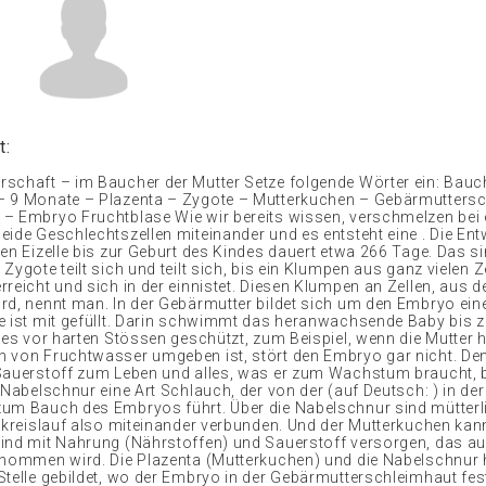
t:
schaft – im Baucher der Mutter Setze folgende Wörter ein: Bauc
– 9 Monate – Plazenta – Zygote – Mutterkuchen – Gebärmutters
– Embryo Fruchtblase Wie wir bereits wissen, verschmelzen bei 
eide Geschlechtszellen miteinander und es entsteht eine . Die En
ten Eizelle bis zur Geburt des Kindes dauert etwa 266 Tage. Das s
Zygote teilt sich und teilt sich, bis ein Klumpen aus ganz vielen Z
rreicht und sich in der einnistet. Diesen Klumpen an Zellen, aus 
rd, nennt man. In der Gebärmutter bildet sich um den Embryo eine
e ist mit gefüllt. Darin schwimmt das heranwachsende Baby bis z
 es vor harten Stössen geschützt, zum Beispiel, wenn die Mutter h
 von Fruchtwasser umgeben ist, stört den Embryo gar nicht. De
Sauerstoff zum Leben und alles, was er zum Wachstum braucht,
 Nabelschnur eine Art Schlauch, der von der (auf Deutsch: ) in der
um Bauch des Embryos führt. Über die Nabelschnur sind mütterl
utkreislauf also miteinander verbunden. Und der Mutterkuchen ka
ind mit Nahrung (Nährstoffen) und Sauerstoff versorgen, das a
tnommen wird. Die Plazenta (Mutterkuchen) und die Nabelschnur
Stelle gebildet, wo der Embryo in der Gebärmutterschleimhaut f