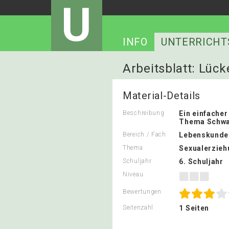
U
INFO
UNTERRICHT
Arbeitsblatt: Lüc
Material-Details
Beschreibung
Ein einfache
Thema Schwa
Bereich / Fach
Lebenskunde
Thema
Sexualerzieh
Schuljahr
6. Schuljahr
Niveau
Bewertungen
Seitenzahl
1 Seiten