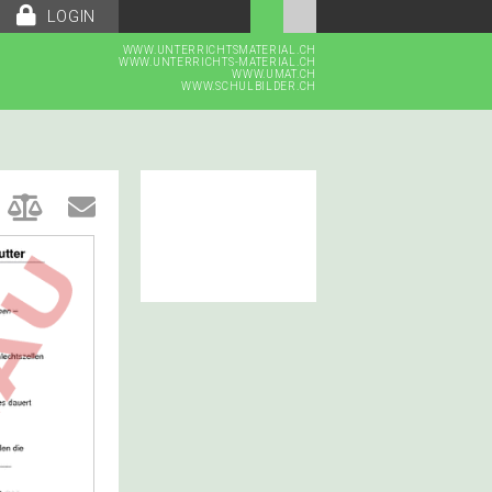
LOGIN
WWW.UNTERRICHTSMATERIAL.CH
WWW.UNTERRICHTS-MATERIAL.CH
WWW.UMAT.CH
WWW.SCHULBILDER.CH