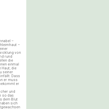
hnabel –
chleimhaut –
einer
twicklung von
ind rund
ellen die
denen einmal
 Haut, die
u seiner
infällt. Dass
nn er muss
 bekommt er
icher und
nn so das
us dem Blut
 haben sich
estgewachsen