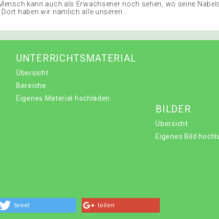
r Mensch kann auch als Erwachsener noch sehen, wo seine Nabe
 Dort haben wir nämlich alle unseren .
UNTERRICHTSMATERIAL
Übersicht
Bereiche
Eigenes Material hochladen
BILDER
Übersicht
Eigenes Bild hoch
tweet
teilen