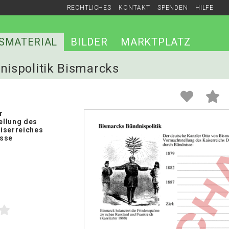
RECHTLICHES
KONTAKT
SPENDEN
HILFE
SMATERIAL
BILDER
MARKTPLATZ
dnispolitik Bismarcks
r
ellung des
iserreiches
isse