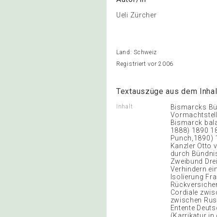
Ueli Zürcher
Land: Schweiz
Registriert vor 2006
Textauszüge aus dem Inhal
Inhalt
Bismarcks Bün
Vormachtstell
Bismarck bala
1888) 1890 18
Punch,1890) 1
Kanzler Otto 
durch Bündnis
Zweibund Drei
Verhindern ei
Isolierung Fr
Rückversiche
Cordiale zwis
zwischen Russ
Entente Deuts
(Karrikatur in