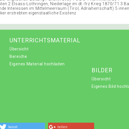
ten 2 Elsass-Lothringen, Niederlage im dt.-frz Krieg 1870/71 3 Ba
de Interessen im Mittelmeerraum (Tirol, Adriaherrschaft) 5 innen
ker erstrebten eigenstaatliche Existenz
UNTERRICHTSMATERIAL
Übersicht
Bereiche
Eigenes Material hochladen
BILDER
Übersicht
Eigenes Bild hoch
tweet
teilen