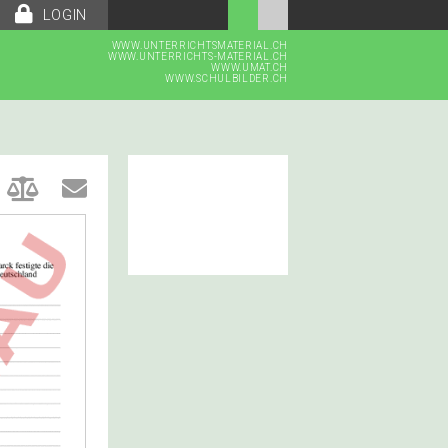
LOGIN
WWW.UNTERRICHTSMATERIAL.CH
WWW.UNTERRICHTS-MATERIAL.CH
WWW.UMAT.CH
WWW.SCHULBILDER.CH