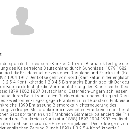
t:
dnispolitik Der deutsche Kanzler Otto von Bismarck festigte die
ung des Kaiserreichs Deutschland durch Bündnisse: 1879 1882 1
nciert die Friedenspalme zwischen Russland und Frankreich (Kar
92 1904 1907 Der Lotse geht von Bord (Karrikatur in der englisc
 3 2 5 4 Konfliktherde 1 2 3 4 5 Bismarcks Bündnispolitik Der de
von Bismarck festigte die Vormachtstellung des Kaiserreichs De
se: 1879 1882 1887 Deutschland, Österreich-Ungarn schliessen
bund durch Betritt von Italien Rückversicherungsvertrag mit Russ
nes Zweifrontenkrieges gegen Frankreich und Russland Einkreis
ankreichs 1890 Entlassung Bismarcks Nichterneuerung des
rungsvertrages Militärabkommen zwischen Frankreich und Russl
chen Grossbritannien und Frankreich Bismarck balanciert die Fr
land und Frankreich (Karrikatur 1888) 1892 1904 1907 englisch
chland sah sich durch die Entente eingekreist. Der Lotse geht von
 der englischen Zeitung Punch,1890) 1 3 2 5 4 Konfliktherde 1