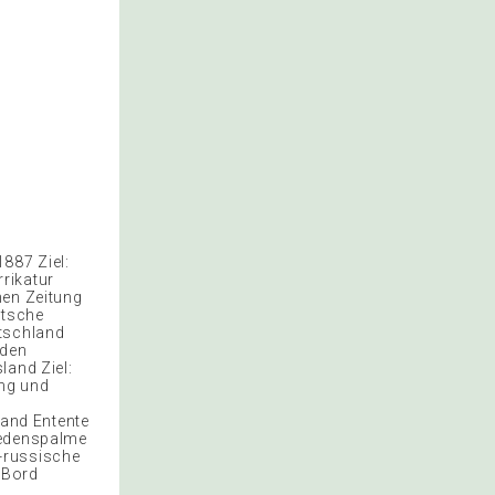
887 Ziel:
rikatur
hen Zeitung
utsche
utschland
 den
land Ziel:
ung und
and Entente
iedenspalme
-russische
 Bord