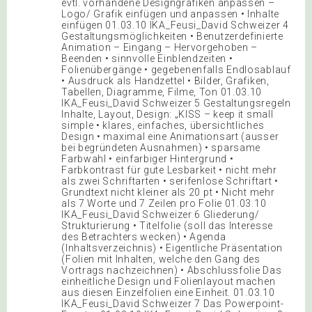
evtl. vorhandene Designgrafiken anpassen –
Logo/ Grafik einfügen und anpassen • Inhalte
einfügen 01.03.10 IKA_Feusi_David Schweizer 4
Gestaltungsmöglichkeiten • Benutzerdefinierte
Animation – Eingang – Hervorgehoben –
Beenden • sinnvolle Einblendzeiten •
Folienübergänge • gegebenenfalls Endlosablauf
• Ausdruck als Handzettel • Bilder, Grafiken,
Tabellen, Diagramme, Filme, Ton 01.03.10
IKA_Feusi_David Schweizer 5 Gestaltungsregeln
Inhalte, Layout, Design: „KISS – keep it small
simple • klares, einfaches, übersichtliches
Design • maximal eine Animationsart (ausser
bei begründeten Ausnahmen) • sparsame
Farbwahl • einfarbiger Hintergrund •
Farbkontrast für gute Lesbarkeit • nicht mehr
als zwei Schriftarten • serifenlose Schriftart •
Grundtext nicht kleiner als 20 pt • Nicht mehr
als 7 Worte und 7 Zeilen pro Folie 01.03.10
IKA_Feusi_David Schweizer 6 Gliederung/
Strukturierung • Titelfolie (soll das Interesse
des Betrachters wecken) • Agenda
(Inhaltsverzeichnis) • Eigentliche Präsentation
(Folien mit Inhalten, welche den Gang des
Vortrags nachzeichnen) • Abschlussfolie Das
einheitliche Design und Folienlayout machen
aus diesen Einzelfolien eine Einheit. 01.03.10
IKA_Feusi_David Schweizer 7 Das Powerpoint-