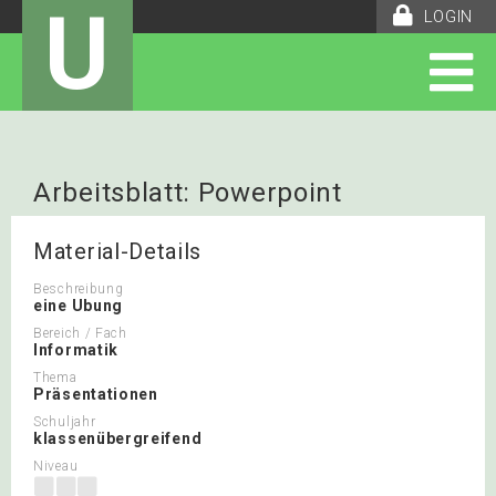
U
LOGIN
Arbeitsblatt: Powerpoint
Material-Details
Beschreibung
eine Ubung
Bereich / Fach
Informatik
Thema
Präsentationen
Schuljahr
klassenübergreifend
Niveau