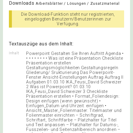
Downloads
Arbeitsblätter / Lösungen / Zusatzmaterial
Die Download-Funktion steht nur registrierten,
eingeloggten Benutzern/Benutzerinnen zur
Verfügung.
Textauszüge aus dem Inhalt:
Inhalt
Powerpoint Gestalten Sie Ihren Auftritt Agenda •
• • • • • • • • Was ist eine Präsentation Checkliste
Präsentation erstellen
Gestaltungsmöglichkeiten Gestaltungsregeln
Gliederung/ Srukturierung Das Powerpoint-
Fenster Ansicht-Einstellungen Auftrag Auftrag II
Aufgaben 01.03.10 IKA_Feusi_David Schweizer
2 Was ist Powerpoint? 01.03.10
IKA_Feusi_David Schweizer 3 Checkliste
Präsentation erstellen • Format_Foliendesign:
Design einfügen (wenn gewünscht) •
Einfügen_Datum und Uhrzeit: einfügen •
Ansicht_Master_Folienmaster: Titelmaster und
Folienmaster einrichten – Schriftgrad,
Schriftart, Schriftfarbe – Platzhalter für Titel
und Text anpassen – Platzhalter für Datums-,
Fusszeilen- und Seitenzahlbereich anordnen –