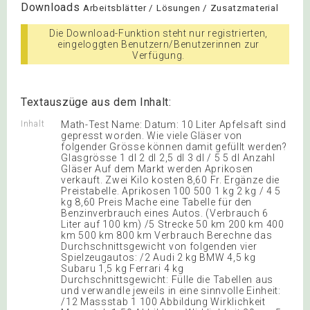
Downloads
Arbeitsblätter / Lösungen / Zusatzmaterial
Die Download-Funktion steht nur registrierten,
eingeloggten Benutzern/Benutzerinnen zur
Verfügung.
Textauszüge aus dem Inhalt:
Inhalt
Math-Test Name: Datum: 10 Liter Apfelsaft sind
gepresst worden. Wie viele Gläser von
folgender Grösse können damit gefüllt werden?
Glasgrösse 1 dl 2 dl 2,5 dl 3 dl / 5 5 dl Anzahl
Gläser Auf dem Markt werden Aprikosen
verkauft. Zwei Kilo kosten 8,60 Fr. Ergänze die
Preistabelle. Aprikosen 100 500 1 kg 2 kg / 4 5
kg 8,60 Preis Mache eine Tabelle für den
Benzinverbrauch eines Autos. (Verbrauch 6
Liter auf 100 km) /5 Strecke 50 km 200 km 400
km 500 km 800 km Verbrauch Berechne das
Durchschnittsgewicht von folgenden vier
Spielzeugautos: /2 Audi 2 kg BMW 4,5 kg
Subaru 1,5 kg Ferrari 4 kg
Durchschnittsgewicht: Fülle die Tabellen aus
und verwandle jeweils in eine sinnvolle Einheit:
/12 Massstab 1 100 Abbildung Wirklichkeit