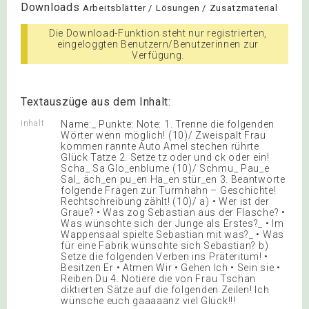
Downloads
Arbeitsblätter / Lösungen / Zusatzmaterial
Die Download-Funktion steht nur registrierten,
eingeloggten Benutzern/Benutzerinnen zur
Verfügung.
Textauszüge aus dem Inhalt:
Inhalt
Name:_ Punkte: Note: 1. Trenne die folgenden
Wörter wenn möglich! (10)/ Zweispalt Frau
kommen rannte Auto Amel stechen rührte
Glück Tatze 2. Setze tz oder und ck oder ein!
Scha_ Sa Glo_enblume (10)/ Schmu_ Pau_e
Sal_ äch_en pu_en Ha_en stür_en 3. Beantworte
folgende Fragen zur Turmhahn – Geschichte!
Rechtschreibung zählt! (10)/ a) • Wer ist der
Graue? • Was zog Sebastian aus der Flasche? •
Was wünschte sich der Junge als Erstes?_ • Im
Wappensaal spielte Sebastian mit was?_ • Was
für eine Fabrik wünschte sich Sebastian? b)
Setze die folgenden Verben ins Präteritum! •
Besitzen Er • Atmen Wir • Gehen Ich • Sein sie •
Reiben Du 4. Notiere die von Frau Tschan
diktierten Sätze auf die folgenden Zeilen! Ich
wünsche euch gaaaaanz viel Glück!!!