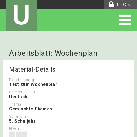
U
LOGIN
Arbeitsblatt: Wochenplan
Material-Details
Beschreibung
Test zum Wochenplan
Bereich / Fach
Deutsch
Thema
Gemischte Themen
Schuljahr
5. Schuljahr
Niveau