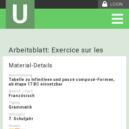
U
LOGIN
Arbeitsblatt: Exercice sur les
infinitifs et le passé composö
Material-Details
Beschreibung
Tabelle zu Infinitiven und passé composé-Formen,
ab étape 17 BC einsetzbar
Bereich / Fach
Französisch
Thema
Grammatik
Schuljahr
7. Schuljahr
Niveau