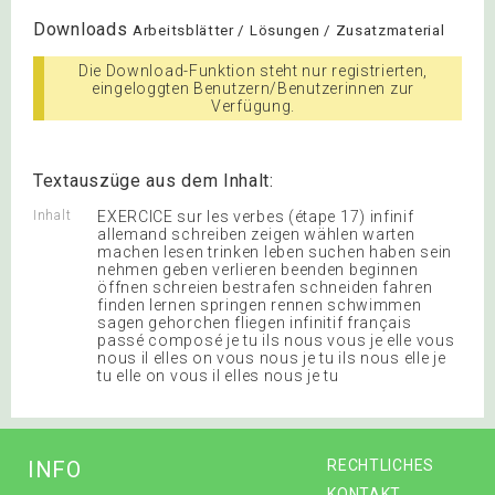
Downloads
Arbeitsblätter / Lösungen / Zusatzmaterial
Die Download-Funktion steht nur registrierten,
eingeloggten Benutzern/Benutzerinnen zur
Verfügung.
Textauszüge aus dem Inhalt:
Inhalt
EXERCICE sur les verbes (étape 17) infinif
allemand schreiben zeigen wählen warten
machen lesen trinken leben suchen haben sein
nehmen geben verlieren beenden beginnen
öffnen schreien bestrafen schneiden fahren
finden lernen springen rennen schwimmen
sagen gehorchen fliegen infinitif français
passé composé je tu ils nous vous je elle vous
nous il elles on vous nous je tu ils nous elle je
tu elle on vous il elles nous je tu
INFO
RECHTLICHES
KONTAKT