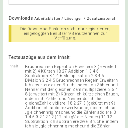
Downloads
Arbeitsblätter / Lösungen / Zusatzmaterial
Die Download-Funktion steht nur registrierten,
eingeloggten Benutzern/Benutzerinnen zur
Verfügung.
Textauszüge aus dem Inhalt:
Inhalt
Bruchrechnen Repetition Erweitern 3 (erweitert
mit 2) 4 Kürzen 18 27 Addition 1 3 4 6
Subtraktion 3 1 4 6 Multiplikation 2 3 4 5
Division 3 2 4 5 Bruchrechnen Regeln Erweitern
Ich erweitere einen Bruch, indem ich Zähler und
Nenner mit der gleichen Zahl multipliziere. 3 6 4
8 (erweitert mit 2) Kürzen Ich kürze einen Bruch,
indem ich Zähler und Nenner durch die
gleicheZahl dividiere. 18 2 27 3 (gekürzt mit 9)
Addition Ich addierezwei Brüche, indem ich sie
„gleichnennrig macheund die Zähler addiere. 3
1 4 6 9 2 12 12 (12 ist kgV der Nenner) 11 12
Subtraktion Ich subtrahiere zwei Brüche, indem
ich sie „gleichnennrig macheund die Zähler