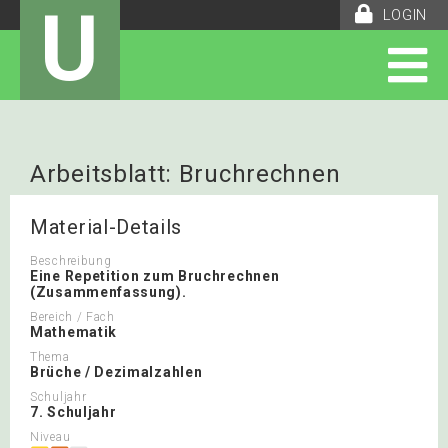
U
LOGIN
Arbeitsblatt: Bruchrechnen
Repetition
Material-Details
Beschreibung
Eine Repetition zum Bruchrechnen
(Zusammenfassung).
Bereich / Fach
Mathematik
Thema
Brüche / Dezimalzahlen
Schuljahr
7. Schuljahr
Niveau