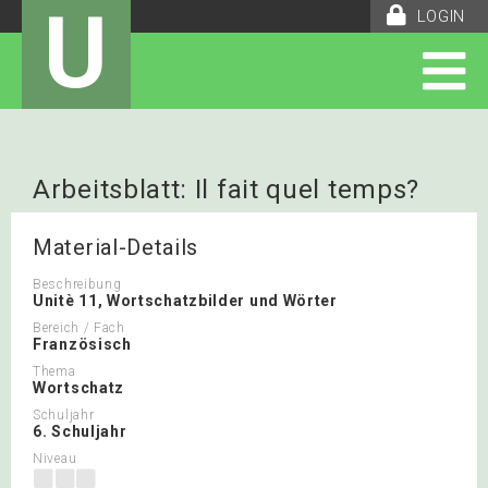
U
LOGIN
Arbeitsblatt: Il fait quel temps?
Material-Details
Beschreibung
Unitè 11, Wortschatzbilder und Wörter
Bereich / Fach
Französisch
Thema
Wortschatz
Schuljahr
6. Schuljahr
Niveau