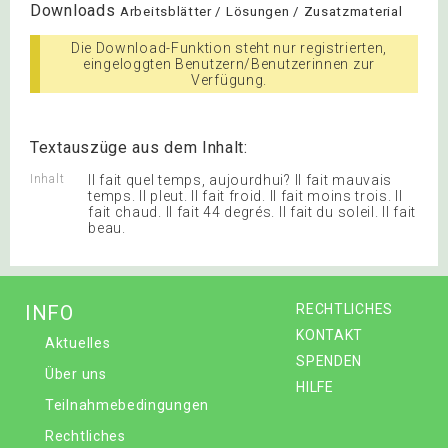
Downloads
Arbeitsblätter / Lösungen / Zusatzmaterial
Die Download-Funktion steht nur registrierten,
eingeloggten Benutzern/Benutzerinnen zur
Verfügung.
Textauszüge aus dem Inhalt:
Inhalt
Il fait quel temps, aujourdhui? Il fait mauvais
temps. Il pleut. Il fait froid. Il fait moins trois. Il
fait chaud. Il fait 44 degrés. Il fait du soleil. Il fait
beau.
INFO
RECHTLICHES
KONTAKT
Aktuelles
SPENDEN
Über uns
HILFE
Teilnahmebedingungen
Rechtliches