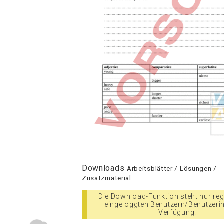
Downloads
Arbeitsblätter / Lösungen /
Zusatzmaterial
Die Download-Funktion steht nur regi
eingeloggten Benutzern/Benutzeri
Verfügung.