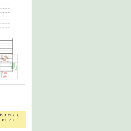
strierten,
nnen zur