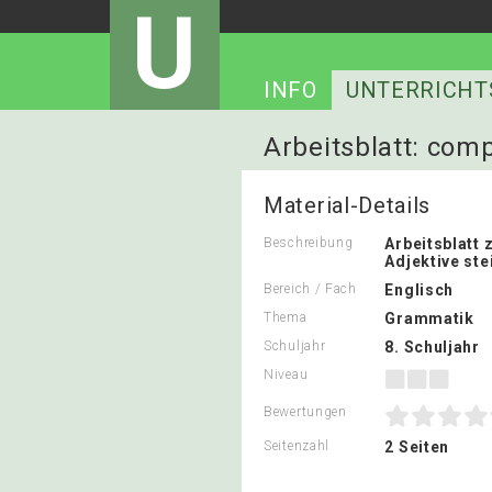
U
INFO
UNTERRICHT
Arbeitsblatt: com
Material-Details
Beschreibung
Arbeitsblatt
Adjektive ste
Bereich / Fach
Englisch
Thema
Grammatik
Schuljahr
8. Schuljahr
Niveau
Bewertungen
Seitenzahl
2 Seiten