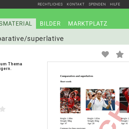
RECHTLICHES
KONTAKT
SPENDEN
HILFE
SMATERIAL
BILDER
MARKTPLATZ
parative/superlative
 zum Thema
igern.