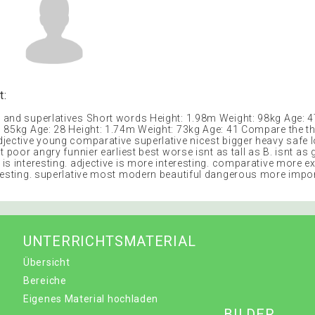
t:
and superlatives Short words Height: 1.98m Weight: 98kg Age: 4
 85kg Age: 28 Height: 1.74m Weight: 73kg Age: 41 Compare the t
jective young comparative superlative nicest bigger heavy safe 
t poor angry funnier earliest best worse isnt as tall as B. isnt as
is interesting. adjective is more interesting. comparative more e
resting. superlative most modern beautiful dangerous more import
UNTERRICHTSMATERIAL
Übersicht
Bereiche
Eigenes Material hochladen
BILDER