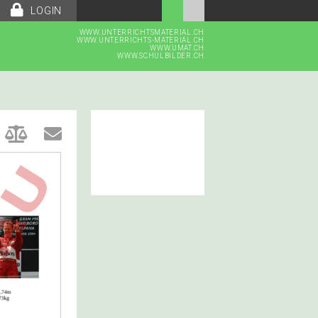
LOGIN
WWW.UNTERRICHTSMATERIAL.CH
WWW.UNTERRICHTS-MATERIAL.CH
WWW.UMAT.CH
WWW.SCHULBILDER.CH