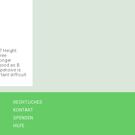
7 Height:
hree
longer
 good as B.
xpensive is
ant difficult
RECHTLICHES
KONTAKT
SPENDEN
HILFE