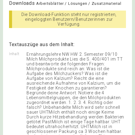
Downloads
Arbeitsblätter / Lösungen / Zusatzmaterial
Die Download-Funktion steht nur registrierten,
eingeloggten Benutzern/Benutzerinnen zur
Verfügung.
Textauszüge aus dem Inhalt:
Inhalt
Ernährungslehre NW HW 2. Semester 09/10
Milch Milchprodukte Lies die S. 400/401 im TT
und beantworte die folgenden Fragen:
Milchprodukte sind reich an: Was ist die
Aufgabe des Milchzuckers? Was ist die
Aufgabe von Kalzium? Reicht die eine
ausreichende Aufnahme von Kalzium, um die
Festigkeit der Knochen zu garantieren?
Begründe deine Antwort. Notiere die 4
Lebensmittelgruppen, die den Milchprodukten
zugeordnet werden. 1. 2. 3. 4. Richtig oder
falsch? Unbehandelte Milch wird sehr schnell
sauer UHTMilch enthält noch einige Keime
Durch kurze Hitzebehandlung werden Bakterien
getötet PastMilch ist einige Tage haltbar. UHT
bedeutet ultrahocherhitzt. UHTMilch ist in
geschlossener Packung ca 3 Wochen haltbar.