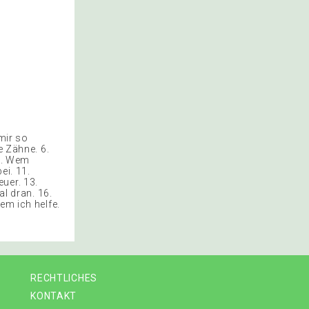
mir so
e Zähne. 6.
 8. Wem
ei. 11.
uer. 13.
al dran. 16.
em ich helfe.
RECHTLICHES
KONTAKT