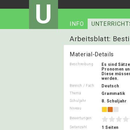
U
INFO
UNTERRICHT
Arbeitsblatt: Be
Material-Details
Beschreibung
Es sind Sätze
Pronomen unt
Diese müssen
werden.
Bereich / Fach
Deutsch
Thema
Grammatik
Schuljahr
8. Schuljahr
Niveau
Bewertungen
Seitenzahl
1 Seiten