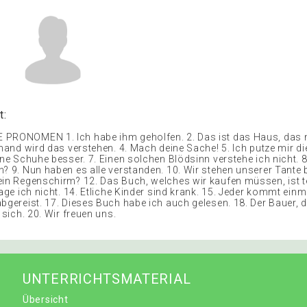
t:
PRONOMEN 1. Ich habe ihm geholfen. 2. Das ist das Haus, das 
emand wird das verstehen. 4. Mach deine Sache! 5. Ich putze mir di
jene Schuhe besser. 7. Einen solchen Blödsinn verstehe ich nicht.
? 9. Nun haben es alle verstanden. 10. Wir stehen unserer Tante b
ein Regenschirm? 12. Das Buch, welches wir kaufen müssen, ist te
rage ich nicht. 14. Etliche Kinder sind krank. 15. Jeder kommt einm
bgereist. 17. Dieses Buch habe ich auch gelesen. 18. Der Bauer, d
t sich. 20. Wir freuen uns.
UNTERRICHTSMATERIAL
Übersicht