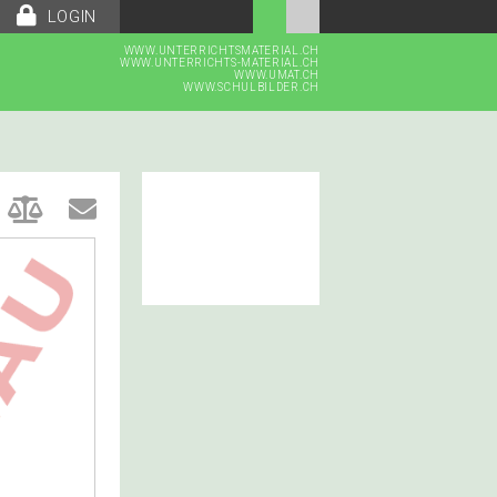
LOGIN
WWW.UNTERRICHTSMATERIAL.CH
WWW.UNTERRICHTS-MATERIAL.CH
WWW.UMAT.CH
WWW.SCHULBILDER.CH