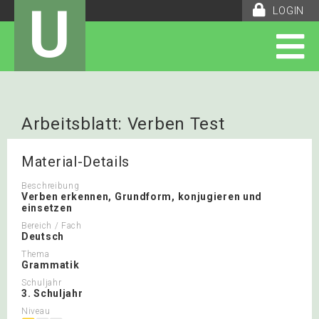
U
LOGIN
Arbeitsblatt: Verben Test
Material-Details
Beschreibung
Verben erkennen, Grundform, konjugieren und
einsetzen
Bereich / Fach
Deutsch
Thema
Grammatik
Schuljahr
3. Schuljahr
Niveau