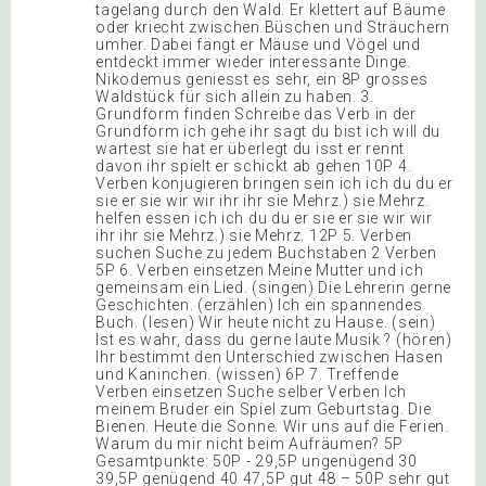
tagelang durch den Wald. Er klettert auf Bäume
oder kriecht zwischen Büschen und Sträuchern
umher. Dabei fängt er Mäuse und Vögel und
entdeckt immer wieder interessante Dinge.
Nikodemus geniesst es sehr, ein 8P grosses
Waldstück für sich allein zu haben. 3.
Grundform finden Schreibe das Verb in der
Grundform ich gehe ihr sagt du bist ich will du
wartest sie hat er überlegt du isst er rennt
davon ihr spielt er schickt ab gehen 10P 4.
Verben konjugieren bringen sein ich ich du du er
sie er sie wir wir ihr ihr sie Mehrz.) sie Mehrz.
helfen essen ich ich du du er sie er sie wir wir
ihr ihr sie Mehrz.) sie Mehrz. 12P 5. Verben
suchen Suche zu jedem Buchstaben 2 Verben
5P 6. Verben einsetzen Meine Mutter und ich
gemeinsam ein Lied. (singen) Die Lehrerin gerne
Geschichten. (erzählen) Ich ein spannendes
Buch. (lesen) Wir heute nicht zu Hause. (sein)
Ist es wahr, dass du gerne laute Musik ? (hören)
Ihr bestimmt den Unterschied zwischen Hasen
und Kaninchen. (wissen) 6P 7. Treffende
Verben einsetzen Suche selber Verben Ich
meinem Bruder ein Spiel zum Geburtstag. Die
Bienen. Heute die Sonne. Wir uns auf die Ferien.
Warum du mir nicht beim Aufräumen? 5P
Gesamtpunkte: 50P - 29,5P ungenügend 30
39,5P genügend 40 47,5P gut 48 – 50P sehr gut