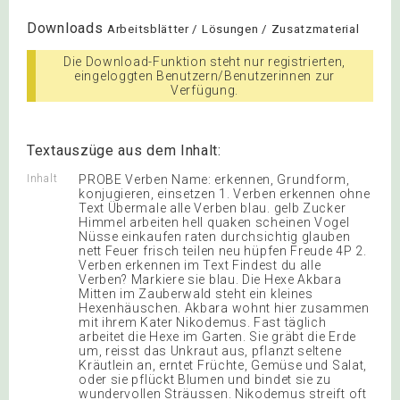
Downloads
Arbeitsblätter / Lösungen / Zusatzmaterial
Die Download-Funktion steht nur registrierten,
eingeloggten Benutzern/Benutzerinnen zur
Verfügung.
Textauszüge aus dem Inhalt:
Inhalt
PROBE Verben Name: erkennen, Grundform,
konjugieren, einsetzen 1. Verben erkennen ohne
Text Übermale alle Verben blau. gelb Zucker
Himmel arbeiten hell quaken scheinen Vogel
Nüsse einkaufen raten durchsichtig glauben
nett Feuer frisch teilen neu hüpfen Freude 4P 2.
Verben erkennen im Text Findest du alle
Verben? Markiere sie blau. Die Hexe Akbara
Mitten im Zauberwald steht ein kleines
Hexenhäuschen. Akbara wohnt hier zusammen
mit ihrem Kater Nikodemus. Fast täglich
arbeitet die Hexe im Garten. Sie gräbt die Erde
um, reisst das Unkraut aus, pflanzt seltene
Kräutlein an, erntet Früchte, Gemüse und Salat,
oder sie pflückt Blumen und bindet sie zu
wundervollen Sträussen. Nikodemus streift oft