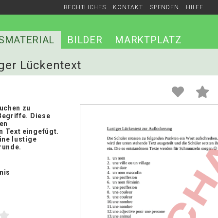
RECHTLICHES
KONTAKT
SPENDEN
HILFE
SMATERIAL
BILDER
MARKTPLATZ
iger Lückentext
suchen zu
egriffe. Diese
nen
 Text eingefügt.
ine lustige
runde.
nis