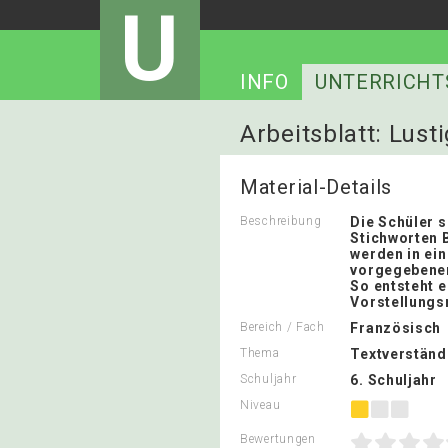
U
INFO
UNTERRICHT
Arbeitsblatt: Lust
Material-Details
Beschreibung
Die Schüler 
Stichworten B
werden in ei
vorgegebenen
So entsteht e
Vorstellungs
Bereich / Fach
Französisch
Thema
Textverständ
Schuljahr
6. Schuljahr
Niveau
Bewertungen