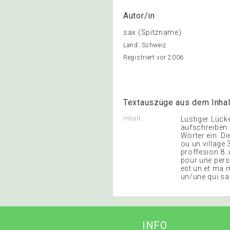
Autor/in
sax (Spitzname)
Land: Schweiz
Registriert vor 2006
Textauszüge aus dem Inhal
Inhalt
Lustiger Lück
aufschreiben.
Wörter ein. D
ou un village
proffesion 8.
pour une pers
est un et ma mè
un/une qui sap
INFO