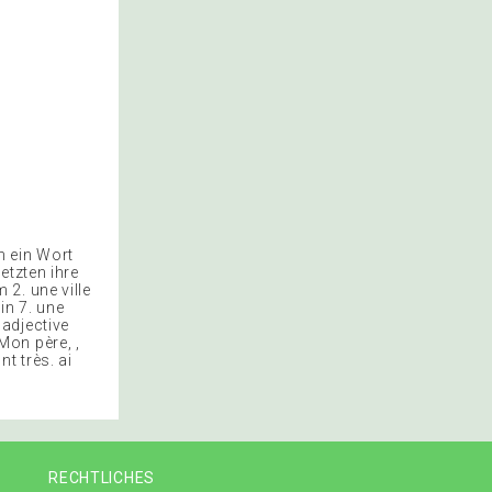
n ein Wort
etzten ihre
2. une ville
in 7. une
adjective
Mon père, ,
nt très. ai
RECHTLICHES