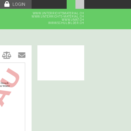
LOGIN
WWW.UNTERRICHTSMATERIAL.CH
WWW.UNTERRICHTS-MATERIAL.CH
WWW.UMAT.CH
WWW.SCHULBILDER.CH