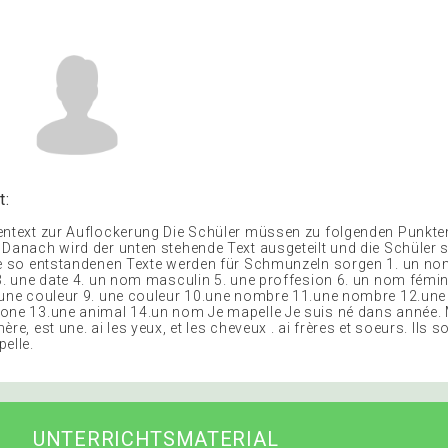
t:
entext zur Auflockerung Die Schüler müssen zu folgenden Punkte
 Danach wird der unten stehende Text ausgeteilt und die Schüler s
ie so entstandenen Texte werden für Schmunzeln sorgen 1. un nom 
 3. une date 4. un nom masculin 5. une proffesion 6. un nom fémin
 une couleur 9. une couleur 10.une nombre 11.une nombre 12.une 
one 13.une animal 14.un nom Je mapelle Je suis né dans année. 
re, est une. ai les yeux, et les cheveux . ai frères et soeurs. Ils so
elle.
UNTERRICHTSMATERIAL