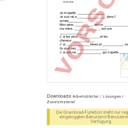
Downloads
Arbeitsblätter / Lösungen /
Zusatzmaterial
Die Download-Funktion steht nur regi
eingeloggten Benutzern/Benutzeri
Verfügung.