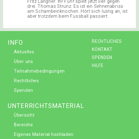
Fritz Langner: Ihr Fünf spielt jetzt vier gegen
drei. Thomas Strunz: Es ist ein Sehnenabriss
am Schambeinknochen. Hört sich lustig an, ist
aber trotzdem beim Fussball passiert.
INFO
RECHTLICHES
KONTAKT
Aktuelles
SPENDEN
Über uns
HILFE
Teilnahmebedingungen
Rechtliches
Spenden
UNTERRICHTSMATERIAL
Übersicht
Bereiche
Eigenes Material hochladen