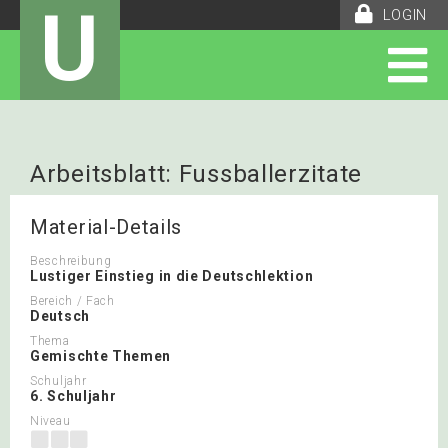
U
LOGIN
Arbeitsblatt: Fussballerzitate
Material-Details
Beschreibung
Lustiger Einstieg in die Deutschlektion
Bereich / Fach
Deutsch
Thema
Gemischte Themen
Schuljahr
6. Schuljahr
Niveau