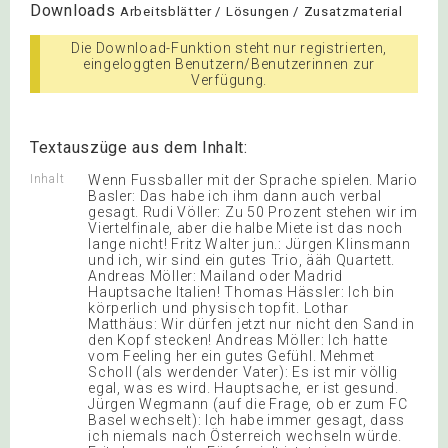
Downloads
Arbeitsblätter / Lösungen / Zusatzmaterial
Die Download-Funktion steht nur registrierten,
eingeloggten Benutzern/Benutzerinnen zur
Verfügung.
Textauszüge aus dem Inhalt:
Inhalt
Wenn Fussballer mit der Sprache spielen. Mario
Basler: Das habe ich ihm dann auch verbal
gesagt. Rudi Völler: Zu 50 Prozent stehen wir im
Viertelfinale, aber die halbe Miete ist das noch
lange nicht! Fritz Walter jun.: Jürgen Klinsmann
und ich, wir sind ein gutes Trio, ääh Quartett.
Andreas Möller: Mailand oder Madrid
Hauptsache Italien! Thomas Hässler: Ich bin
körperlich und physisch topfit. Lothar
Matthäus: Wir dürfen jetzt nur nicht den Sand in
den Kopf stecken! Andreas Möller: Ich hatte
vom Feeling her ein gutes Gefühl. Mehmet
Scholl (als werdender Vater): Es ist mir völlig
egal, was es wird. Hauptsache, er ist gesund.
Jürgen Wegmann (auf die Frage, ob er zum FC
Basel wechselt): Ich habe immer gesagt, dass
ich niemals nach Österreich wechseln würde.