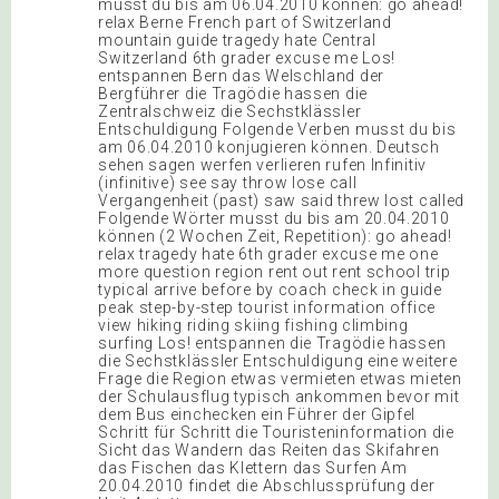
musst du bis am 06.04.2010 können: go ahead!
relax Berne French part of Switzerland
mountain guide tragedy hate Central
Switzerland 6th grader excuse me Los!
entspannen Bern das Welschland der
Bergführer die Tragödie hassen die
Zentralschweiz die Sechstklässler
Entschuldigung Folgende Verben musst du bis
am 06.04.2010 konjugieren können. Deutsch
sehen sagen werfen verlieren rufen Infinitiv
(infinitive) see say throw lose call
Vergangenheit (past) saw said threw lost called
Folgende Wörter musst du bis am 20.04.2010
können (2 Wochen Zeit, Repetition): go ahead!
relax tragedy hate 6th grader excuse me one
more question region rent out rent school trip
typical arrive before by coach check in guide
peak step-by-step tourist information office
view hiking riding skiing fishing climbing
surfing Los! entspannen die Tragödie hassen
die Sechstklässler Entschuldigung eine weitere
Frage die Region etwas vermieten etwas mieten
der Schulausflug typisch ankommen bevor mit
dem Bus einchecken ein Führer der Gipfel
Schritt für Schritt die Touristeninformation die
Sicht das Wandern das Reiten das Skifahren
das Fischen das Klettern das Surfen Am
20.04.2010 findet die Abschlussprüfung der