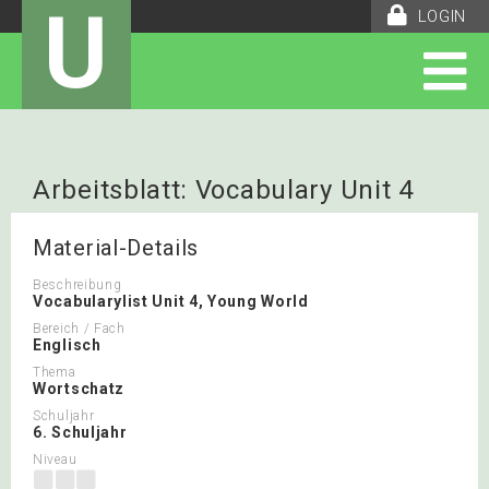
U
LOGIN
Arbeitsblatt: Vocabulary Unit 4
Material-Details
Beschreibung
Vocabularylist Unit 4, Young World
Bereich / Fach
Englisch
Thema
Wortschatz
Schuljahr
6. Schuljahr
Niveau