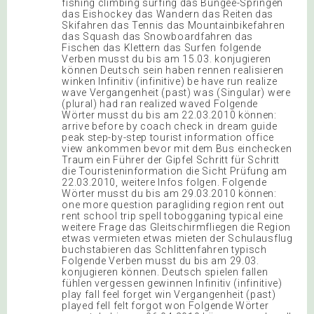
fishing climbing surfing das Bungee-Springen
das Eishockey das Wandern das Reiten das
Skifahren das Tennis das Mountainbikefahren
das Squash das Snowboardfahren das
Fischen das Klettern das Surfen folgende
Verben musst du bis am 15.03. konjugieren
können Deutsch sein haben rennen realisieren
winken Infinitiv (infinitive) be have run realize
wave Vergangenheit (past) was (Singular) were
(plural) had ran realized waved Folgende
Wörter musst du bis am 22.03.2010 können:
arrive before by coach check in dream guide
peak step-by-step tourist information office
view ankommen bevor mit dem Bus einchecken
Traum ein Führer der Gipfel Schritt für Schritt
die Touristeninformation die Sicht Prüfung am
22.03.2010, weitere Infos folgen. Folgende
Wörter musst du bis am 29.03.2010 können:
one more question paragliding region rent out
rent school trip spell tobogganing typical eine
weitere Frage das Gleitschirmfliegen die Region
etwas vermieten etwas mieten der Schulausflug
buchstabieren das Schlittenfahren typisch
Folgende Verben musst du bis am 29.03.
konjugieren können. Deutsch spielen fallen
fühlen vergessen gewinnen Infinitiv (infinitive)
play fall feel forget win Vergangenheit (past)
played fell felt forgot won Folgende Wörter