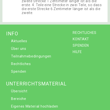
zweite Strecke 1 Zentimeter länger ist als die
erste. 4. Teile eine Strecke in zwei Teile, so dass
die erste Strecke 6 Zentimeter länger ist als die
zweite.
INFO
RECHTLICHES
KONTAKT
Aktuelles
SPENDEN
Über uns
HILFE
Teilnahmebedingungen
Rechtliches
Spenden
UNTERRICHTSMATERIAL
Übersicht
Bereiche
Eigenes Material hochladen