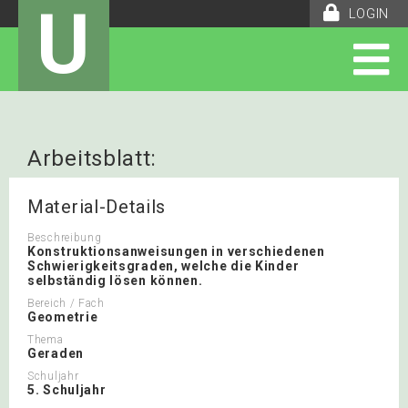
U
LOGIN
Arbeitsblatt:
Konstruktionsanweisungen zu
Material-Details
Strecken und Geraden
Beschreibung
Konstruktionsanweisungen in verschiedenen
Schwierigkeitsgraden, welche die Kinder
selbständig lösen können.
Bereich / Fach
Geometrie
Thema
Geraden
Schuljahr
5. Schuljahr