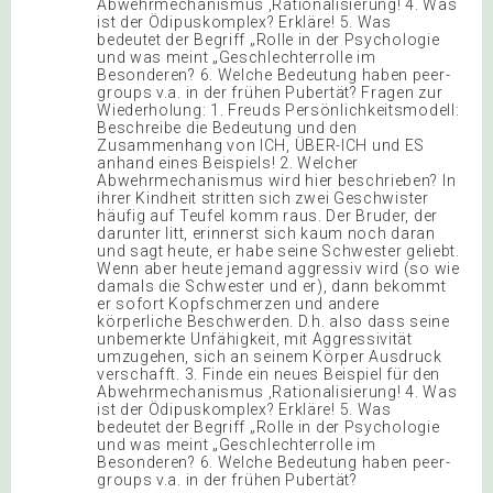
Abwehrmechanismus ‚Rationalisierung! 4. Was
ist der Ödipuskomplex? Erkläre! 5. Was
bedeutet der Begriff „Rolle in der Psychologie
und was meint „Geschlechterrolle im
Besonderen? 6. Welche Bedeutung haben peer-
groups v.a. in der frühen Pubertät? Fragen zur
Wiederholung: 1. Freuds Persönlichkeitsmodell:
Beschreibe die Bedeutung und den
Zusammenhang von ICH, ÜBER-ICH und ES
anhand eines Beispiels! 2. Welcher
Abwehrmechanismus wird hier beschrieben? In
ihrer Kindheit stritten sich zwei Geschwister
häufig auf Teufel komm raus. Der Bruder, der
darunter litt, erinnerst sich kaum noch daran
und sagt heute, er habe seine Schwester geliebt.
Wenn aber heute jemand aggressiv wird (so wie
damals die Schwester und er), dann bekommt
er sofort Kopfschmerzen und andere
körperliche Beschwerden. D.h. also dass seine
unbemerkte Unfähigkeit, mit Aggressivität
umzugehen, sich an seinem Körper Ausdruck
verschafft. 3. Finde ein neues Beispiel für den
Abwehrmechanismus ‚Rationalisierung! 4. Was
ist der Ödipuskomplex? Erkläre! 5. Was
bedeutet der Begriff „Rolle in der Psychologie
und was meint „Geschlechterrolle im
Besonderen? 6. Welche Bedeutung haben peer-
groups v.a. in der frühen Pubertät?