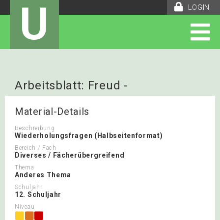
U
LOGIN
Arbeitsblatt: Freud -
Wiederholungsfragen
Material-Details
Beschreibung
Wiederholungsfragen (Halbseitenformat)
Bereich / Fach
Diverses / Fächerübergreifend
Thema
Anderes Thema
Schuljahr
12. Schuljahr
Niveau