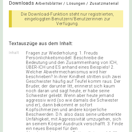
Downloads
Arbeitsblätter / Lösungen / Zusatzmaterial
Die Download-Funktion steht nur registrierten,
eingeloggten Benutzern/Benutzerinnen zur
Verfügung.
Textauszüge aus dem Inhalt:
Inhalt
Fragen zur Wiederholung: 1. Freuds
Persönlichkeitsmodell: Beschreibe die
Bedeutung und den Zusammenhang von ICH,
ÜBER-ICH und ES anhand eines Beispiels! 2.
Welcher Abwehrmechanismus wird hier
beschrieben? In ihrer Kindheit stritten sich zwei
Geschwister häufig auf Teufel komm raus. Der
Bruder, der darunter litt, erinnerst sich kaum
noch daran und sagt heute, er habe seine
Schwester geliebt. Wenn aber heute jemand
aggressiv wird (so wie damals die Schwester
und er), dann bekommt er sofort
Kopfschmerzen und andere körperliche
Beschwerden. D.h. also dass seine unbemerkte
Unfähigkeit, mit Aggressivität umzugehen, sich
an seinem Körper Ausdruck verschafft. 3. Finde
ein neues Beispiel für den