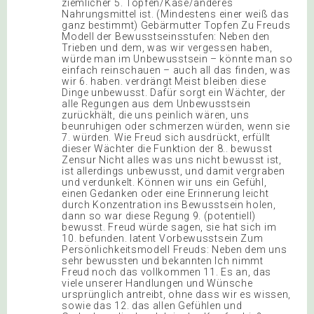
ziemlicher 5. Topfen/Käse/anderes
Nahrungsmittel ist. (Mindestens einer weiß das
ganz bestimmt) Gebärmutter Topfen Zu Freuds
Modell der Bewusstseinsstufen: Neben den
Trieben und dem, was wir vergessen haben,
würde man im Unbewusstsein – könnte man so
einfach reinschauen – auch all das finden, was
wir 6. haben. verdrängt Meist bleiben diese
Dinge unbewusst. Dafür sorgt ein Wächter, der
alle Regungen aus dem Unbewusstsein
zurückhält, die uns peinlich wären, uns
beunruhigen oder schmerzen würden, wenn sie
7. würden. Wie Freud sich ausdrückt, erfüllt
dieser Wächter die Funktion der 8.. bewusst
Zensur Nicht alles was uns nicht bewusst ist,
ist allerdings unbewusst, und damit vergraben
und verdunkelt. Können wir uns ein Gefühl,
einen Gedanken oder eine Erinnerung leicht
durch Konzentration ins Bewusstsein holen,
dann so war diese Regung 9. (potentiell)
bewusst. Freud würde sagen, sie hat sich im
10. befunden. latent Vorbewusstsein Zum
Persönlichkeitsmodell Freuds: Neben dem uns
sehr bewussten und bekannten Ich nimmt
Freud noch das vollkommen 11. Es an, das
viele unserer Handlungen und Wünsche
ursprünglich antreibt, ohne dass wir es wissen,
sowie das 12. das allen Gefühlen und