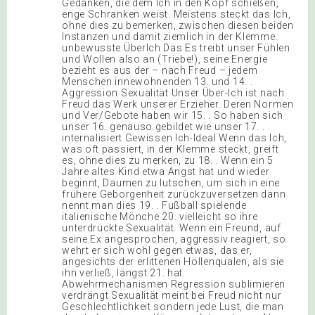
Gedanken, die dem Ich in den Kopf schießen,
enge Schranken weist. Meistens steckt das Ich,
ohne dies zu bemerken, zwischen diesen beiden
Instanzen und damit ziemlich in der Klemme.
unbewusste ÜberIch Das Es treibt unser Fühlen
und Wollen also an (Triebe!), seine Energie
bezieht es aus der – nach Freud – jedem
Menschen innewohnenden 13. und 14. .
Aggression Sexualität Unser Über-Ich ist nach
Freud das Werk unserer Erzieher. Deren Normen
und Ver/Gebote haben wir 15. . So haben sich
unser 16. genauso gebildet wie unser 17. .
internalisiert Gewissen Ich-Ideal Wenn das Ich,
was oft passiert, in der Klemme steckt, greift
es, ohne dies zu merken, zu 18. . Wenn ein 5
Jahre altes Kind etwa Angst hat und wieder
beginnt, Daumen zu lutschen, um sich in eine
frühere Geborgenheit zurückzuversetzen dann
nennt man dies 19. . Fußball spielende
italienische Mönche 20. vielleicht so ihre
unterdrückte Sexualität. Wenn ein Freund, auf
seine Ex angesprochen, aggressiv reagiert, so
wehrt er sich wohl gegen etwas, das er,
angesichts der erlittenen Höllenqualen, als sie
ihn verließ, längst 21. hat.
Abwehrmechanismen Regression sublimieren
verdrängt Sexualität meint bei Freud nicht nur
Geschlechtlichkeit sondern jede Lust, die man