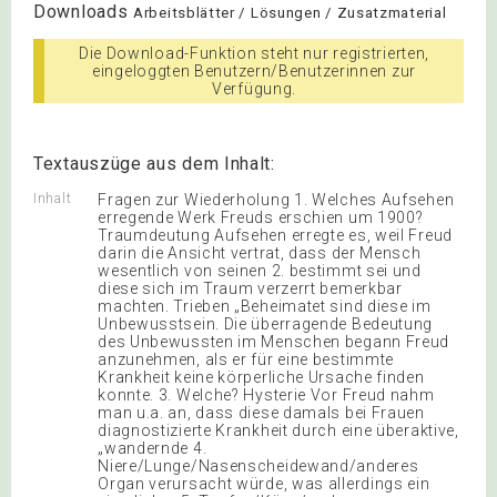
Downloads
Arbeitsblätter / Lösungen / Zusatzmaterial
Die Download-Funktion steht nur registrierten,
eingeloggten Benutzern/Benutzerinnen zur
Verfügung.
Textauszüge aus dem Inhalt:
Inhalt
Fragen zur Wiederholung 1. Welches Aufsehen
erregende Werk Freuds erschien um 1900?
Traumdeutung Aufsehen erregte es, weil Freud
darin die Ansicht vertrat, dass der Mensch
wesentlich von seinen 2. bestimmt sei und
diese sich im Traum verzerrt bemerkbar
machten. Trieben „Beheimatet sind diese im
Unbewusstsein. Die überragende Bedeutung
des Unbewussten im Menschen begann Freud
anzunehmen, als er für eine bestimmte
Krankheit keine körperliche Ursache finden
konnte. 3. Welche? Hysterie Vor Freud nahm
man u.a. an, dass diese damals bei Frauen
diagnostizierte Krankheit durch eine überaktive,
„wandernde 4.
Niere/Lunge/Nasenscheidewand/anderes
Organ verursacht würde, was allerdings ein