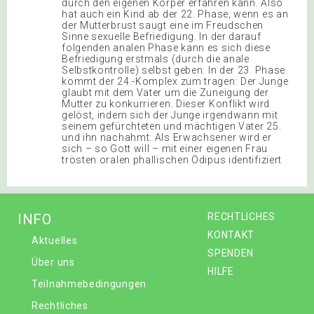
durch den eigenen Körper erfahren kann. Also
hat auch ein Kind ab der 22. Phase, wenn es an
der Mutterbrust saugt eine im Freudschen
Sinne sexuelle Befriedigung. In der darauf
folgenden analen Phase kann es sich diese
Befriedigung erstmals (durch die anale
Selbstkontrolle) selbst geben. In der 23. Phase
kommt der 24.-Komplex zum tragen: Der Junge
glaubt mit dem Vater um die Zuneigung der
Mutter zu konkurrieren. Dieser Konflikt wird
gelöst, indem sich der Junge irgendwann mit
seinem gefürchteten und mächtigen Vater 25.
und ihn nachahmt: Als Erwachsener wird er
sich – so Gott will – mit einer eigenen Frau
trösten oralen phallischen Ödipus identifiziert
INFO
RECHTLICHES
KONTAKT
Aktuelles
SPENDEN
Über uns
HILFE
Teilnahmebedingungen
Rechtliches