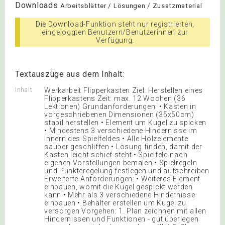
Downloads
Arbeitsblätter / Lösungen / Zusatzmaterial
Die Download-Funktion steht nur registrierten,
eingeloggten Benutzern/Benutzerinnen zur
Verfügung.
Textauszüge aus dem Inhalt:
Inhalt
Werkarbeit Flipperkasten Ziel: Herstellen eines
Flipperkastens Zeit: max. 12 Wochen (36
Lektionen) Grundanforderungen: • Kasten in
vorgeschriebenen Dimensionen (35x50cm)
stabil herstellen • Element um Kugel zu spicken
• Mindestens 3 verschiedene Hindernisse im
Innern des Spielfeldes • Alle Holzelemente
sauber geschliffen • Lösung finden, damit der
Kasten leicht schief steht • Spielfeld nach
eigenen Vorstellungen bemalen • Spielregeln
und Punkteregelung festlegen und aufschreiben
Erweiterte Anforderungen: • Weiteres Element
einbauen, womit die Kugel gespickt werden
kann • Mehr als 3 verschiedene Hindernisse
einbauen • Behälter erstellen um Kugel zu
versorgen Vorgehen: 1. Plan zeichnen mit allen
Hindernissen und Funktionen - gut überlegen