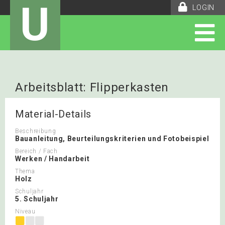
U
LOGIN
Arbeitsblatt: Flipperkasten
Material-Details
Beschreibung
Bauanleitung, Beurteilungskriterien und Fotobeispiel
Bereich / Fach
Werken / Handarbeit
Thema
Holz
Schuljahr
5. Schuljahr
Niveau