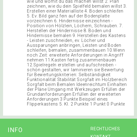
wie und womit du das machen willst 2. Plan
zeichnen, wie du dein Spielfeld bemalen willst 3.
Erstellen einer Materialliste 4. Boden schleifen
5. Ev. Bild ganz fein auf der Bodenplatte
vorzeichnen 6. Hindernisse einzeichnen -
Position von Hölzlein, Löchern, Schrauben. 7.
Herstellen der Hindernisse 8. Boden und
Hindernisse bemalen 9. Herstellen des Kastens
- Leisten zuschneiden, ev. Löcher und
Aussparungen anbringen, Leisten und Boden
schleifen, bemalen, zusammenbauen 10.Wenn
noch Zeit: erweiterte Anforderungen in Angriff
nehmen 11.Kasten fertig zusammenbauen
12.Spielregeln erstellen und aufschreiben -
schön gestalten, wir laminieren sie Bewertung
für Bewertungskriterien: Selbständigkeit
Funktionalität Stabilität Sorgfalt im Holzbereich
Sorgfalt beim Bemalen Ideenreichtum Einhalten
der Pläne Umgang mit Werkzeugen Erfüllen der
Grundanforderungen Erfüllen der erweiterten
Anforderungen 3 Punkte Beispiel eines
Flipperkastens 5. Kl. 2 Punkte 1 Punkt 0 Punkte
INFO
RECHTLICHES
KONTAKT