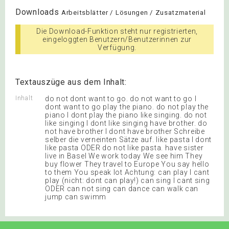
Downloads
Arbeitsblätter / Lösungen / Zusatzmaterial
Die Download-Funktion steht nur registrierten,
eingeloggten Benutzern/Benutzerinnen zur
Verfügung.
Textauszüge aus dem Inhalt:
Inhalt
do not dont want to go. do not want to go I
dont want to go play the piano. do not play the
piano I dont play the piano like singing. do not
like singing I dont like singing have brother. do
not have brother I dont have brother Schreibe
selber die verneinten Sätze auf. like pasta I dont
like pasta ODER do not like pasta. have sister
live in Basel We work today We see him They
buy flower They travel to Europe You say hello
to them You speak lot Achtung: can play I cant
play (nicht: dont can play!) can sing I cant sing
ODER can not sing can dance can walk can
jump can swimm