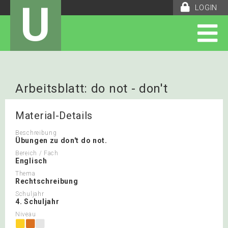
U
LOGIN
Arbeitsblatt: do not - don't
Material-Details
Beschreibung
Übungen zu don't do not.
Bereich / Fach
Englisch
Thema
Rechtschreibung
Schuljahr
4. Schuljahr
Niveau