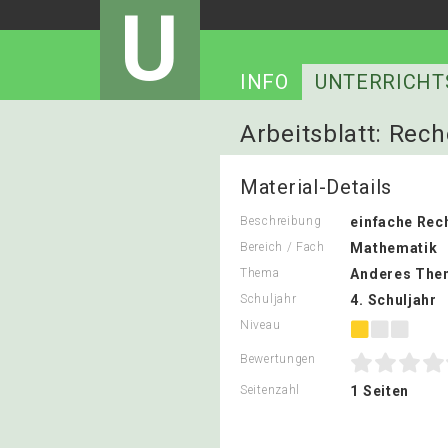
U
INFO
UNTERRICHT
Arbeitsblatt: Re
Material-Details
Beschreibung
einfache Re
Bereich / Fach
Mathematik
Thema
Anderes The
Schuljahr
4. Schuljahr
Niveau
Bewertungen
Seitenzahl
1 Seiten