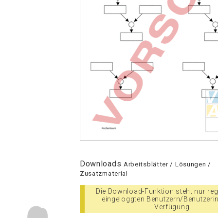
Downloads
Arbeitsblätter / Lösungen /
Zusatzmaterial
Die Download-Funktion steht nur regi
eingeloggten Benutzern/Benutzeri
Verfügung.