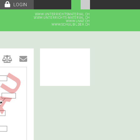
LOGIN
WWW.UNTERRICHTSMATERIAL.CH
WWW.UNTERRICHTS-MATERIAL.CH
WWW.UMAT.CH
WWW.SCHULBILDER.CH