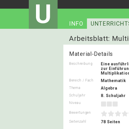
U
INFO
UNTERRICHT
Arbeitsblatt: Mul
Material-Details
Beschreibung
Eine ausführ
zur Einführu
Multiplikati
Bereich / Fach
Mathematik
Thema
Algebra
Schuljahr
8. Schuljahr
Niveau
Bewertungen
Seitenzahl
78 Seiten