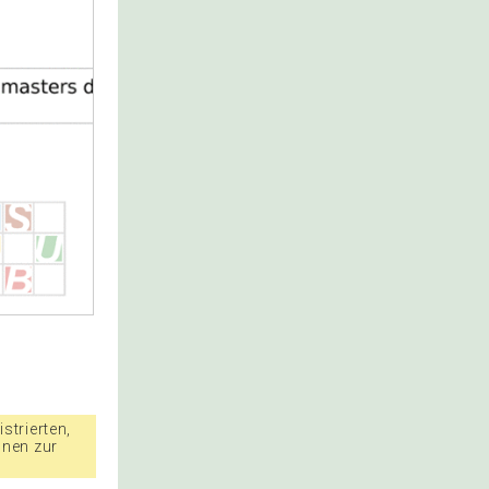
strierten,
nnen zur