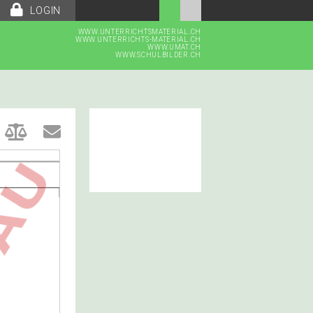
LOGIN
WWW.UNTERRICHTSMATERIAL.CH
WWW.UNTERRICHTS-MATERIAL.CH
WWW.UMAT.CH
WWW.SCHULBILDER.CH