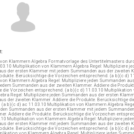
t:
mer mit jedem Summanden aus der zweiten Klammer. Addiere die Produkte. Berücksichtige die Vorzeichen entsprechend. (a b)(c d) ac ad bc 11.03.10 Multiplikation von Klammern Algebra Regel: Multipliziere jeden Summanden aus der ersten Klammer mit jedem Summanden aus der zweiten Klammer. Addiere die Produkte. Berücksichtige die Vorzeichen entsprechend. (a b)(c d) ac ad bc 11.03.10 Multiplikation von Klammern Algebra Regel: Multipliziere jeden Summanden aus der ersten Klammer mit jedem Summanden aus der zweiten Klammer. Addiere die Produkte. Berücksichtige die Vorzeichen entsprechend. (a b)(c d) ac ad bc bd 11.03.10 Multiplikation von Klammern Algebra Regel: Multipliziere jeden Summanden aus der ersten Klammer mit jedem Summanden aus der zweiten Klammer. Addiere die Produkte. Berücksichtige die Vorzeichen entsprechend. (a b)(c d) ac ad bc bd 11.03.10 Multiplikation von Klammern Algebra Löse folgende Beispielaufgaben in dein Heft: 1) (q x)(z w) 2) (2s t)(u v) 11.03.10 Multiplikation von Klammern Algebra Löse folgende Beispielaufgaben in dein Heft: 1) (q x)(z w) qz qw xz xw 2) (2s t)(u v) 11.03.10 Multiplikation von Klammern Algebra Löse folgende Beispielaufgaben in dein Heft: 1) (q x)(z w) qz qw xz xw 2) (2s t)(u v) 2su 2sv tu tv 11.03.10 Multiplikation von Klammern Algebra Regel: Multipliziere jeden Summanden aus der ersten Klammer mit jedem Summanden aus der zweiten Klammer. Addiere die Produkte. Berücksichtige die Vorzeichen entsprechend. (a – b)(c – d) 11.03.10 Multiplikation von Klammern Algebra Regel: Multipliziere jeden Summanden aus der ersten Klammer mit jedem Summanden aus der zweiten Klammer. Addiere die Produkte. Berücksichtige die Vorzeichen entsprechend. (a – b)(c – d) 11.03.10 Multiplikation von Klammern Algebra Regel: Multipliziere jeden Summanden aus der ersten Klammer mit jedem Summanden aus der zweiten Klammer. Addiere die Produkte. Berücksichtige die Vorzeichen entsprechend. (a – b)(c – d) ac 11.03.10 Multiplikation von Klammern Algebra Regel: Multipliziere jeden Summanden aus der ersten Klammer mit jedem Summanden aus der zweiten Klammer. Addiere die Produkte. Berücksichtige die Vorzeichen entsprechend. (a – b)(c – d) ac 11.03.10 Multiplikation von Klammern Algebra Regel: Multipliziere jeden Summanden aus der ersten Klammer mit jedem Summanden aus der zweiten Klammer. Addiere die Produkte. Berücksichtige die Vorzeichen entsprechend. (a – b)(c – d) ac – ad 11.03.10 Multiplikation von Klammern Algebra Regel: Multipliziere jeden Summanden aus der ersten Klammer mit jedem Summanden aus der zweiten Klammer. Addiere die Produkte. Berücksichtige die Vorzeichen entsprechend. (a – b)(c – d) ac – ad 11.03.10 Multiplikation von Klammern Algebra Regel: Multipliziere jeden Summanden aus der ersten Klammer mit jedem Summanden aus der zweiten Klammer. Addiere die Produkte. Berücksichtige die Vorzeichen entsprechend. (a – b)(c – d) ac – ad – bc 11.03.10 Multiplikation von Klammern Algebra Regel: Multipliziere jeden Summanden aus der ersten Klammer mit jedem Summanden aus der zweiten Klammer. Addiere die Produkte. Berücksichtige die Vorzeichen entsprechend. (a – b)(c – d) ac – ad – bc 11.03.10 Multiplikation von Klammern Algebra Regel: Multipliziere jeden Summanden aus der ersten Klammer mit jedem Summanden aus der zweiten Klammer. Addiere die Produkte. Berücksichtige die Vorzeichen entsprechend. (a – b)(c – d) ac – ad – bc bd 11.03.10 Multiplikation von Klammern Algebra Regel: Multipliziere jeden Summanden aus der ersten Klammer mit jedem Summanden aus der zweiten Klammer. Addiere die Produkte. Berücksichtige die Vorzeichen entsprechend. (a – b)(c – d) ac – ad – bc bd 11.03.10 Multiplikation von Klammern Algebra Löse folgende Beispielaufgaben in dein Heft: 3) (g – h)(i – k) 4) (n m)(o – 2p) 11.03.10 Multiplikation von Klammern Algebra Löse folgende Beispielaufgaben in dein Heft: 3) (g – h)(i – k) gi – gk – hi hk 4) (n m)(o – 2p) 11.03.10 Multiplikation von Klammern Algebra Löse folgende Beispielaufgaben in dein Heft: 3) (g – h)(i – k) gi – gk – hi hk 4) (n m)(o – 2p) no – 2np mo – 2mp 11.03.10 Multiplikation von Klammern Algebra Regel: Multipliziere jeden Summanden aus der ersten Klammer mit jedem Summanden aus der zweiten Klammer. Addiere die Produkte. Berücksichtige die Vorzeichen entsprechend. (a b)(c d e) 11.03.10 Multiplikation von Klammern Algebra Regel: Multipliziere jeden Summanden aus der ersten Klammer mit jedem Summanden aus der zweiten Klammer. Addiere die Produkte. Berücksichtige die Vorzeichen entsprechend. (a b)(c d e) 11.03.10 Multiplikation von Klammern Algebra Regel: Multipliziere jeden Summanden aus der ersten Klammer mit jedem Summanden aus der zweiten Klammer. Addiere die Produkte. Berücksichtige die Vorzeichen entsprechend. (a b)(c d e) ac 11.03.10 Multiplikation von Klammern Algebra Regel: Multipliziere jeden Summanden aus der ersten Klammer mit jedem Summanden aus der zweiten Klammer. Addiere die Produkte. Berücksichtige die Vorzeichen entsprechend. (a b)(c d e) ac 11.03.10 Multiplikation von Klammern Algebra Regel: Multipliziere jeden Summanden aus der ersten Klammer mit jedem Summanden aus der zweiten Klammer. Addiere die Produkte. Berücksichtige die Vorzeichen entsprechend. (a b)(c d e) ac ad 11.03.10 Multiplikation von Klammern Algebra Regel: Multipliziere jeden Summanden aus der ersten Klammer mit jedem Summanden aus der zweiten Klammer. Addiere die Produkte. Berücksichtige die Vorzeichen entsprechend. (a b)(c d e) ac ad 11.03.10 Multiplikation von Klammern Algebra Regel: Multipliziere jeden Summanden aus der ersten Klammer mit jedem Summanden aus der zweiten Klammer. Addiere die Produkte. Berücksichtige die Vorzeichen entsprechend. (a b)(c d e) ac ad ae 11.03.10 Multiplikation von Klammern Algebra Regel: Multipliziere jeden Summanden aus der ersten Klammer mit jedem Summanden aus der zweiten Klammer. Addiere die Produkte. Berücksichtige die Vorzeichen entsprechend. (a b)(c d e) ac ad ae 11.03.10 Multiplikation von Klammern Algebra Regel: Multipliziere jeden Summanden aus der ersten Klammer mit jedem Summanden aus der zweiten Klammer. Addiere die Produkte. Berücksichtige die Vorzeichen entsprechend. (a b)(c d e) ac ad ae bc 11.03.10 Multiplikation von Klammern Algebra Regel: Multipliziere jeden Summanden aus der ersten Klammer mit jedem Summanden aus der zweiten Klammer. Addiere die Produkte. Berücksichtige die Vorzeichen entsprechend. (a b)(c d e) ac ad ae bc 11.03.10 Multiplikation von Klammern Algebra Regel: Multipliziere jeden Summanden aus der ersten Klammer mit jedem Summanden aus der zweiten Klammer. Addiere die Produkte. Berücksichtige die Vorzeichen entsprechend. (a b)(c d e) ac ad ae bc bd 11.03.10 Multiplikation von Klammern Algebra Regel: Multipliziere jeden Summanden aus der ersten Klammer mit jedem Summanden aus der zweiten Klammer. Addiere die Produkte. Berücksichtige die Vorzeichen entsprechend. (a b)(c d e) ac ad ae bc bd 11.03.10 Multiplikation von Klammern Algebra Regel: Multipliziere jeden Summanden aus der ersten Klammer mit jedem Summanden aus der zweiten Klammer. Addiere die Produkte. Berücksichtige die Vorzeichen entsprechend. (a b)(c d e) ac ad ae bc bd be 11.03.10 Multiplikation von Klammern Algebra Regel: Multipliziere jeden Summanden aus der ersten Klammer mit jedem Summanden aus der zweiten Klammer. Addiere die Produkte. Berücksichtige die Vor