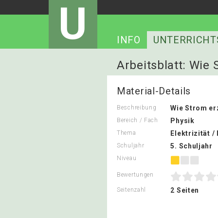
U
INFO
UNTERRICHT
Arbeitsblatt: Wie 
Material-Details
Beschreibung
Wie Strom er
Bereich / Fach
Physik
Thema
Elektrizität 
Schuljahr
5. Schuljahr
Niveau
Bewertungen
Seitenzahl
2 Seiten