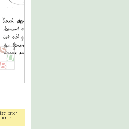
strierten,
nnen zur