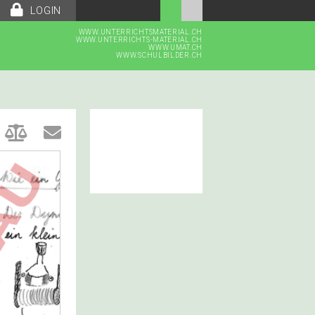
LOGIN
WWW.UNTERRICHTSMATERIAL.CH
WWW.UNTERRICHTS-MATERIAL.CH
WWW.UMAT.CH
WWW.SCHULBILDER.CH