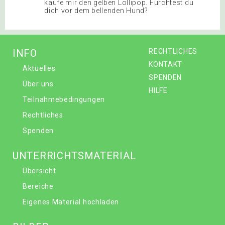
kaufe mir den gelben Lollipop. Fürchtest du
dich vor dem bellenden Hund?
INFO
RECHTLICHES
KONTAKT
Aktuelles
SPENDEN
Über uns
HILFE
Teilnahmebedingungen
Rechtliches
Spenden
UNTERRICHTSMATERIAL
Übersicht
Bereiche
Eigenes Material hochladen