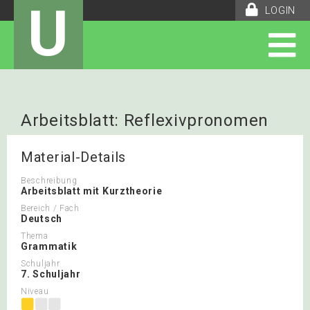
U
LOGIN
Arbeitsblatt: Reflexivpronomen
Material-Details
Beschreibung
Arbeitsblatt mit Kurztheorie
Bereich / Fach
Deutsch
Thema
Grammatik
Schuljahr
7. Schuljahr
Niveau