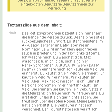
Die Download-Funktion steht nur registrierten,
eingeloggten Benutzern/Benutzerinnen zur
Verfügung.
Textauszüge aus dem Inhalt:
Inhalt
Das Reflexivpronomen bezieht sich immer auf
die handelnde Person zurück. Deshalb heisst es
rückbezügliches Fürwort. Es steht meistens im
Akkusativ, seltener im Dativ, aber nie im
Nominativ. Es wird immer klein geschrieben
(auch in Briefen und in der Höflichkeitsform).
Ich wasche mich. Du wäschst dich. Max
wäscht sich. mich, dich, sich sind hier
Reflexivpronomen. AKKUSATIV (wen?) DATIV
(wem?) Ich erinnere mich. Ich kaufe ein Velo. Du
erinnerst . Du kaufst dir. ein Velo Sie erinnert . Er
kauft ein Velo. Wir erinnern . Wir kaufen ein
Velo. Aber: Max neckt ihn (den Fisch). „ihn ist
Personalpronomen Ihr erinnert Ihr kauft . ein
Velo. Sie erinnern Sie kaufen . ein Velo. Setze in
die Mehrzahl: Ich freue mich. Wir freuen uns. Du
irrst dich. Er lässt sich gar nichts sagen. Sie
freut sich über die roten Rosen. Meine Lehrerin
hat sich erkältet. Die Verkäuferin hat sich
verrechnet. Der Tourist hatte sich verirrt. Ich