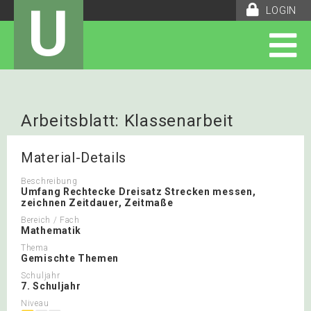
U
LOGIN
Arbeitsblatt: Klassenarbeit
Integrationsklasse
Material-Details
Beschreibung
Umfang Rechtecke Dreisatz Strecken messen,
zeichnen Zeitdauer, Zeitmaße
Bereich / Fach
Mathematik
Thema
Gemischte Themen
Schuljahr
7. Schuljahr
Niveau