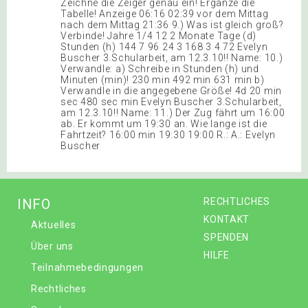
Zeichne die Zeiger genau ein! Ergänze die
Tabelle! Anzeige 06:16 02:39 vor dem Mittag
nach dem Mittag 21:36 9.) Was ist gleich groß?
Verbinde! Jahre 1/4 12 2 Monate Tage (d)
Stunden (h) 144 7 96 24 3 168 3 4 72 Evelyn
Buscher 3.Schularbeit, am 12.3.10!! Name: 10.)
Verwandle: a) Schreibe in Stunden (h) und
Minuten (min)! 230 min 492 min 631 min b)
Verwandle in die angegebene Größe! 4d 20 min
sec 480 sec min Evelyn Buscher 3.Schularbeit,
am 12.3.10!! Name: 11.) Der Zug fährt um 16:00
ab. Er kommt um 19:30 an. Wie lange ist die
Fahrtzeit? 16:00 min 19:30 19:00 R.: A.: Evelyn
Buscher
INFO
RECHTLICHES
KONTAKT
Aktuelles
SPENDEN
Über uns
HILFE
Teilnahmebedingungen
Rechtliches