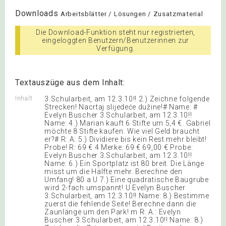
Downloads
Arbeitsblätter / Lösungen / Zusatzmaterial
Die Download-Funktion steht nur registrierten,
eingeloggten Benutzern/Benutzerinnen zur
Verfügung.
Textauszüge aus dem Inhalt:
Inhalt
3.Schularbeit, am 12.3.10!! 2.) Zeichne folgende
Strecken! Nacrtaj slijedeće dužine!# Name: #
Evelyn Buscher 3.Schularbeit, am 12.3.10!!
Name: 4.) Marian kauft 6 Stifte um 5,4 €. Gabriel
möchte 8 Stifte kaufen. Wie viel Geld braucht
er?# R: A: 5.) Dividiere bis kein Rest mehr bleibt!
Probe! R: 69 € 4 Merke: 69 € 69,00 € Probe:
Evelyn Buscher 3.Schularbeit, am 12.3.10!!
Name: 6.) Ein Sportplatz ist 80 breit. Die Länge
misst um die Hälfte mehr. Berechne den
Umfang! 80 a U 7.) Eine quadratische Baugrube
wird 2-fach umspannt! U Evelyn Buscher
3.Schularbeit, am 12.3.10!! Name: 8.) Bestimme
zuerst die fehlende Seite! Berechne dann die
Zaunlänge um den Park! m R: A.: Evelyn
Buscher 3.Schularbeit, am 12.3.10!! Name: 8.)