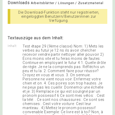
Downloads
Arbeitsblätter / Lösungen / Zusatzmaterial
Die Download-Funktion steht nur registrierten,
eingeloggten Benutzern/Benutzerinnen zur
Verfügung.
Textauszüge aus dem Inhalt:
Inhalt
Test étape 29 (9ème classe) Nom: 1) Mets les
verbes au futur je 12 ns ils avoir chercher
recevoir vendre partir nettoyer aller pouvoir 2)
Écris moins vite et tu feras moins de fautes:
Continue en employant le futur 4 1. Quelle drôle
de règle. Je ne la comprends pas. Réfléchis un
peu et tu la. 2. Comment faire pour réussir?
Croyez en vous et vous. 3. On sennuie.
Personne ne vient nous voir. Enfermez votre
chien et on. 4. Ces poires son trop hautes. Je
ne peux pas les cueillir. Donnemoi une échelle
et je. 3) Remplace ce qui est souligné par un
pronom possessif 6 Ce sont mes vélos: . Cest
ta télé: . Ce sont nos chaussures:. Ce sont ses
chemises:. Cest votre voiture: Cest leur
manteau:. 4) Mettez le pronom possessif
convenable Exemple: Ce livre est à toi? Non, à