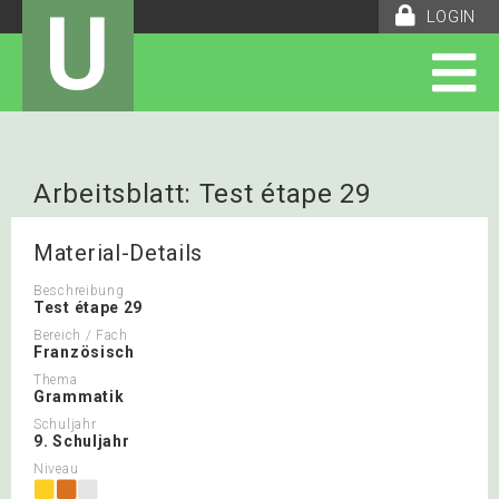
U
LOGIN
Arbeitsblatt: Test étape 29
Material-Details
Beschreibung
Test étape 29
Bereich / Fach
Französisch
Thema
Grammatik
Schuljahr
9. Schuljahr
Niveau