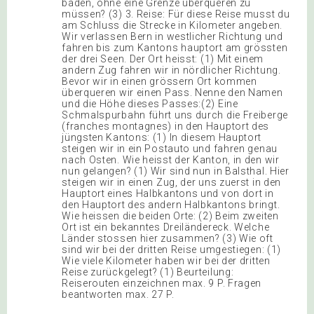
baden, ohne eine Grenze überqueren zu
müssen? (3) 3. Reise: Für diese Reise musst du
am Schluss die Strecke in Kilometer angeben.
Wir verlassen Bern in westlicher Richtung und
fahren bis zum Kantons hauptort am grössten
der drei Seen. Der Ort heisst: (1) Mit einem
andern Zug fahren wir in nördlicher Richtung.
Bevor wir in einen grössern Ort kommen
überqueren wir einen Pass. Nenne den Namen
und die Höhe dieses Passes:(2) Eine
Schmalspurbahn führt uns durch die Freiberge
(franches montagnes) in den Hauptort des
jüngsten Kantons: (1) In diesem Hauptort
steigen wir in ein Postauto und fahren genau
nach Osten. Wie heisst der Kanton, in den wir
nun gelangen? (1) Wir sind nun in Balsthal. Hier
steigen wir in einen Zug, der uns zuerst in den
Hauptort eines Halbkantons und von dort in
den Hauptort des andern Halbkantons bringt.
Wie heissen die beiden Orte: (2) Beim zweiten
Ort ist ein bekanntes Dreiländereck. Welche
Länder stossen hier zusammen? (3) Wie oft
sind wir bei der dritten Reise umgestiegen: (1)
Wie viele Kilometer haben wir bei der dritten
Reise zurückgelegt? (1) Beurteilung:
Reiserouten einzeichnen max. 9 P. Fragen
beantworten max. 27 P.