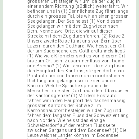
grösseren Ort steigen wir um, da der Zug in
einer andern Richtung (südlich) weiterfährt. Wir
befinden uns in (1) Der nächste Zug fährt lange
durch ein grosses Tal, bis wir an einen grossen
See gelangen. Der See heisst (1) Von diesem
See gelangen wir mit dem Zug wieder nach
Bern. Nenne zwei Orte, die wir auf dieser
Strecke mit dem Zug durchfahren: (2) Reise 2:
Unsere zweite Reise führt uns von Bern über
Luzern durch den Gotthard. Wie heisst der Ort,
der am Südeingang des Gotthardtunnels liegt?
(1) Wie viele Kilometer sind es von diesem Ort
bis zum Ort beim Zusammenfluss von Ticino
und Brenno? (2) Wir fahren mit dem Zug bis in
den Hauptort des Kantons, steigen dort in ein
Postauto um und fahren nun in nordöstlicher
Richtung und gelangen so in einen andern
Kanton. Welche Sprache sprechen die
Menschen im ersten Dorf nach dem Überqueren
der Kantonsgrenze? (1) Mit dem Postauto
fahren wir in den Hauptort des flächenmässig
grössten Kantons der Schweiz. Im
Kantonshauptort besteigen wir den Zug und
fahren dem längsten Fluss der Schweiz entlang
nach Norden. Wie heisst das einzige
Schweizerdorf auf der rechten Flussseite
zwischen Sargans und dem Bodensee? (1) Die
Leute welcher Länder können im Bodensee