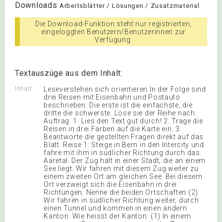
Downloads
Arbeitsblätter / Lösungen / Zusatzmaterial
Die Download-Funktion steht nur registrierten,
eingeloggten Benutzern/Benutzerinnen zur
Verfügung.
Textauszüge aus dem Inhalt:
Inhalt
Leseverstehen sich orientieren In der Folge sind
drei Reisen mit Eisenbahn und Postauto
beschrieben. Die erste ist die einfachste, die
dritte die schwerste. Löse sie der Reihe nach.
Auftrag: 1. Lies den Text gut durch! 2. Trage die
Reisen in drei Farben auf die Karte ein. 3.
Beantworte die gestellten Fragen direkt auf das
Blatt. Reise 1: Steige in Bern in den Intercity und
fahre mit ihm in südlicher Richtung durch das
Aaretal. Der Zug hält in einer Stadt, die an einem
See liegt. Wir fahren mit diesem Zug weiter zu
einem zweiten Ort am gleichen See. Bei diesem
Ort verzweigt sich die Eisenbahn in drei
Richtungen. Nenne die beiden Ortschaften:(2)
Wir fahren in südlicher Richtung weiter, durch
einen Tunnel und kommen in einen andern
Kanton. Wie heisst der Kanton: (1) In einem