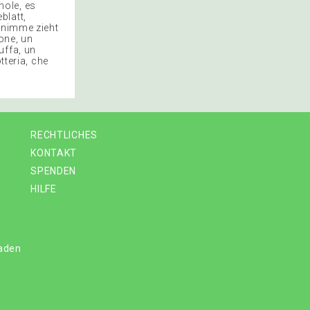
Chole, es
blatt,
r nimme zieht
one, un
uffa, un
tteria, che
RECHTLICHES
KONTAKT
SPENDEN
HILFE
laden