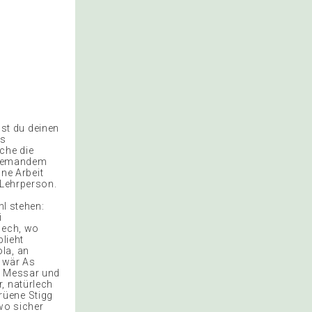
st du deinen
as
che die
t jemandem
ine Arbeit
 Lehrperson.
l stehen:
i
uech, wo
blieht
la, an
r wär As
h, Messar und
, natürlech
rüene Stigg
wo sicher