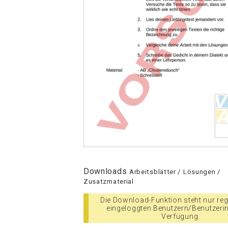
Downloads
Arbeitsblätter / Lösungen /
Zusatzmaterial
Die Download-Funktion steht nur regi
eingeloggten Benutzern/Benutzeri
Verfügung.