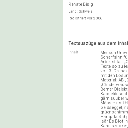
Renate Bisig
Land: Schweiz
Registriert vor 2006
Textauszüge aus dem Inhal
Inhalt
Mensch Umwelt
Scharfsinn fü
Arbeitsblatt 
Texte so zu le
vor. 3. Ordne 
mit den Lösun
Material: AB
„Chuderwäusc
Berner Dialekt,
Käpselibischt
gärn suuber wä
Mässer und Ha
Geldseggel, na
grüenschimmli
Hampfla Schpi
läär Es Blofi
Kandiszucker,