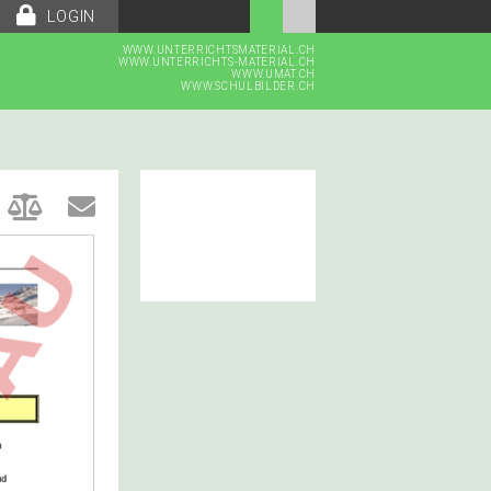
LOGIN
WWW.UNTERRICHTSMATERIAL.CH
WWW.UNTERRICHTS-MATERIAL.CH
WWW.UMAT.CH
WWW.SCHULBILDER.CH