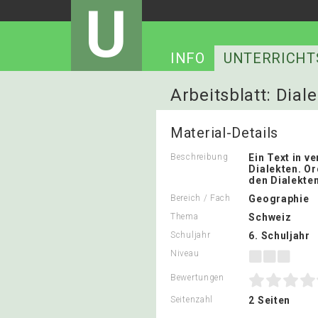
U
INFO
UNTERRICHT
Arbeitsblatt: Dial
Material-Details
Beschreibung
Ein Text in v
Dialekten. Or
den Dialekten
Bereich / Fach
Geographie
Thema
Schweiz
Schuljahr
6. Schuljahr
Niveau
Bewertungen
Seitenzahl
2 Seiten