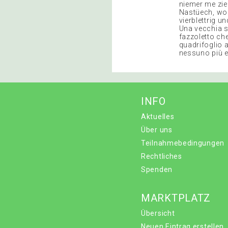
niemer me zieh
Nastüech, wo 
vierblettrig 
Una vecchia s
fazzoletto ch
quadrifoglio a
nessuno più e
INFO
Aktuelles
Über uns
Teilnahmebedingungen
Rechtliches
Spenden
MARKTPLATZ
Übersicht
Neuen Eintrag erstellen