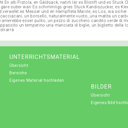
t En alti Pistola, en Gäldsack, natirli lär es Blistift und es Stuck 
gäre süber wäri Es schimmligs gries Stuck Kandiszucker, es Klee
und verwelkt es Messer und en Hampfleta Marvle, es Los, wa siche
cacciacani, un borsello, naturalmente vuoto, una matita un carb
e amerebbe esser pulito, un pezzo di zucchero candito verde di m
ppassito un temperino una manciata di biglie, un biglietto della lo
strarrà
UNTERRICHTSMATERIAL
Übersicht
Bereiche
Eigenes Material hochladen
BILDER
Übersicht
Eigenes Bild hoch