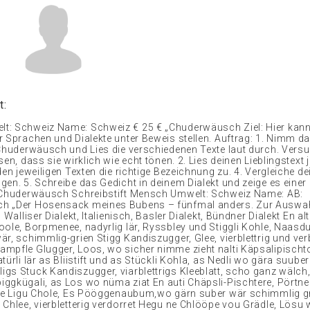
t:
: Schweiz Name: Schweiz € 25 € „Chuderwäusch Ziel: Hier kann
r Sprachen und Dialekte unter Beweis stellen. Auftrag: 1. Nimm d
„Chuderwäusch und Lies die verschiedenen Texte laut durch. Versu
sen, dass sie wirklich wie echt tönen. 2. Lies deinen Lieblingstex
den jeweiligen Texten die richtige Bezeichnung zu. 4. Vergleiche de
gen. 5. Schreibe das Gedicht in deinem Dialekt und zeige es einer
 „Chuderwäusch Schreibstift Mensch Umwelt: Schweiz Name: AB:
h „Der Hosensack meines Bubens – fünfmal anders. Zur Auswah
 Walliser Dialekt, Italienisch, Basler Dialekt, Bündner Dialekt En alt
oole, Borpmenee, nadyrlig lär, Ryssbley und Stiggli Kohle, Naasd
r, schimmlig-grien Stigg Kandiszugger, Glee, vierblettrig und ver
mpfle Glugger, Loos, wo sicher nimme zieht nalti Käpsalipischto
türli lär as Bliistift und as Stückli Kohla, as Nedli wo gära suube
gs Stuck Kandiszugger, viarblettrigs Kleeblatt, scho ganz wälc
ggkügali, as Los wo nüma ziat En auti Chäpsli-Pischtere, Pörtner
 ne Ligu Chole, Es Pööggenaubum,wo gärn suber wär schimmlig g
 Chlee, vierbletterig verdorret Hegu ne Chlööpe vou Grädle, Lösu 