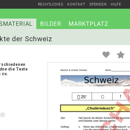
RECHTLICHES
KONTAKT
SPENDEN
HILFE
SMATERIAL
BILDER
MARKTPLATZ
ekte der Schweiz
erschiedenen
dne die Texte
 zu.