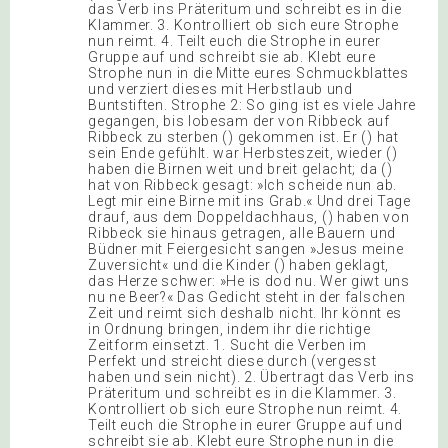
das Verb ins Präteritum und schreibt es in die
Klammer. 3. Kontrolliert ob sich eure Strophe
nun reimt. 4. Teilt euch die Strophe in eurer
Gruppe auf und schreibt sie ab. Klebt eure
Strophe nun in die Mitte eures Schmuckblattes
und verziert dieses mit Herbstlaub und
Buntstiften. Strophe 2: So ging ist es viele Jahre
gegangen, bis lobesam der von Ribbeck auf
Ribbeck zu sterben () gekommen ist. Er () hat
sein Ende gefühlt. war Herbsteszeit, wieder ()
haben die Birnen weit und breit gelacht; da ()
hat von Ribbeck gesagt: »Ich scheide nun ab.
Legt mir eine Birne mit ins Grab.« Und drei Tage
drauf, aus dem Doppeldachhaus, () haben von
Ribbeck sie hinaus getragen, alle Bauern und
Büdner mit Feiergesicht sangen »Jesus meine
Zuversicht« und die Kinder () haben geklagt,
das Herze schwer: »He is dod nu. Wer giwt uns
nu ne Beer?« Das Gedicht steht in der falschen
Zeit und reimt sich deshalb nicht. Ihr könnt es
in Ordnung bringen, indem ihr die richtige
Zeitform einsetzt. 1. Sucht die Verben im
Perfekt und streicht diese durch (vergesst
haben und sein nicht). 2. Übertragt das Verb ins
Präteritum und schreibt es in die Klammer. 3.
Kontrolliert ob sich eure Strophe nun reimt. 4.
Teilt euch die Strophe in eurer Gruppe auf und
schreibt sie ab. Klebt eure Strophe nun in die