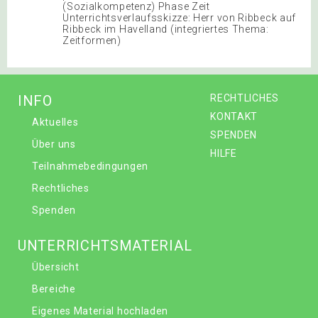
(Sozialkompetenz) Phase Zeit
Unterrichtsverlaufsskizze: Herr von Ribbeck auf
Ribbeck im Havelland (integriertes Thema:
Zeitformen)
INFO
RECHTLICHES
KONTAKT
Aktuelles
SPENDEN
Über uns
HILFE
Teilnahmebedingungen
Rechtliches
Spenden
UNTERRICHTSMATERIAL
Übersicht
Bereiche
Eigenes Material hochladen