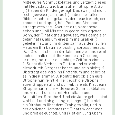
Mitte eures Schmuckblattes und verziert dieses
mit Herbstlaub und Buntstiften. Strophe 3: So
(_) haben die Kinder geklagt. Das (war) ist nicht
recht gewesen, ach, sie (_) haben den alten
Ribbeck schlecht gekannt; der neue freilich, der
knausert und spart, hält Park und Birnbaum
strenge verwahrt. Aber der alte, vorahnend
schon und voll Misstraun gegen den eigenen
Sohn, der () hat genau gewusst, was damals er
getan hat (), als um eine Birn ins Grab er ()
gebeten hat, und im dritten Jahr aus dem stillen
Haus ein Birnbaumsprössling sprosst heraus.
Das Gedicht steht in der falschen Zeit und reimt
sich deshalb nicht. Ihr könnt es in Ordnung
bringen, indem ihr die richtige Zeitform einsetzt.
1. Sucht die Verben im Perfekt und streicht
diese durch (vergesst haben und sein nicht). 2.
Übertragt das Verb ins Präteritum und schreibt
es in die Klammer. 3. Kontrolliert ob sich eure
Strophe nun reimt. 4. Teilt euch die Strophe in
eurer Gruppe auf und schreibt sie ab. Klebt eure
Strophe nun in die Mitte eures Schmuckblattes
und verziert dieses mit Herbstlaub und
Buntstiften. Strophe 4: Und die Jahre gehen sind
wohl auf und ab gegangen, längst () hat sich
ein Birnbaum über dem Grab gewölbt, und in
der goldenen Herbsteszeit () hats wieder weit
und breit geleuchtet. Und () ist ein Jung übern