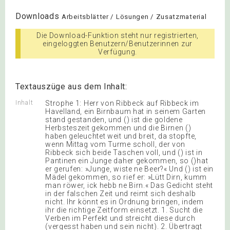
Downloads
Arbeitsblätter / Lösungen / Zusatzmaterial
Die Download-Funktion steht nur registrierten,
eingeloggten Benutzern/Benutzerinnen zur
Verfügung.
Textauszüge aus dem Inhalt:
Inhalt
Strophe 1: Herr von Ribbeck auf Ribbeck im
Havelland, ein Birnbaum hat in seinem Garten
stand gestanden, und () ist die goldene
Herbsteszeit gekommen und die Birnen ()
haben geleuchtet weit und breit, da stopfte,
wenn Mittag vom Turme scholl, der von
Ribbeck sich beide Taschen voll, und () ist in
Pantinen ein Junge daher gekommen, so ()hat
er gerufen: »Junge, wiste ne Beer?« Und () ist ein
Mädel gekommen, so rief er: »Lütt Dirn, kumm
man röwer, ick hebb ne Birn.« Das Gedicht steht
in der falschen Zeit und reimt sich deshalb
nicht. Ihr könnt es in Ordnung bringen, indem
ihr die richtige Zeitform einsetzt. 1. Sucht die
Verben im Perfekt und streicht diese durch
(vergesst haben und sein nicht). 2. Übertragt