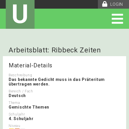
U
LOGIN
Arbeitsblatt: Ribbeck Zeiten
Material-Details
Beschreibung
Das bekannte Gedicht muss in das Präteritum
übertragen werden.
Bereich / Fach
Deutsch
Thema
Gemischte Themen
Schuljahr
4. Schuljahr
Niveau