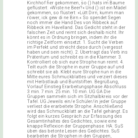
Kirchhof her gekommen, so () hats im Baume
geflüstert: »Wiste ne Beer?« Und () ist ein Mädel
gekommen, so flüstert: »Lütt Dirn, kumm man
röwer, ick gew di ne Birn.« So spendet Segen
noch immer die Hand Des von Ribbeck auf
Ribbeck im Havelland. Das Gedicht steht in der
falschen Zeit und reimt sich deshalb nicht. Ihr
könnt es in Ordnung bringen, indem ihr die
richtige Zeitform einsetzt. 1. Sucht die Verben
im Perfekt und streicht diese durch (vergesst
haben und sein nicht). 2. Übertragt das Verb ins
Präteritum und schreibt es in die Klammer. 3.
Kontrolliert ob sich eure Strophe nun reimt. 4.
Teilt euch die Strophe in eurer Gruppe auf und
schreibt sie ab. Klebt eure Strophe nun in die
Mitte eures Schmuckblattes und verziert dieses
mit Herbstlaub und Buntstiften. Begrüßung,
Vorlauf Einstieg Erarbeitungsphase Abschluss
3 min. 7 min. 25 min. 10 min. UG GA Die
Gruppen sammeln sich im Sitzhalbkreis vor der
Tafel. UG Jeweils ein/e Schüler/in jeder Gruppe
verliest die erarbeitete Strophe. Anschließend
wird das Schmuckblatt an die Tafel gehängt. Es
folgt ein kurzes Gespräch zur Erfassung des
Gesamtinhaltes des Gedichtes, sowie eine
knappe Reflexion der Gruppenphase. HA: SuS
üben das betonte Lesen des Gedichtes. SuS
bearbeiten die Strophen in den Gruppen,