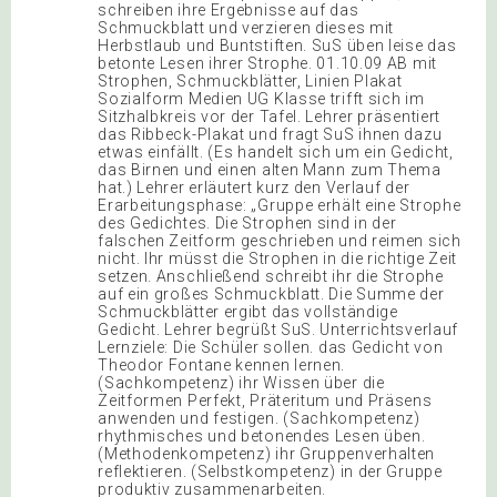
schreiben ihre Ergebnisse auf das
Schmuckblatt und verzieren dieses mit
Herbstlaub und Buntstiften. SuS üben leise das
betonte Lesen ihrer Strophe. 01.10.09 AB mit
Strophen, Schmuckblätter, Linien Plakat
Sozialform Medien UG Klasse trifft sich im
Sitzhalbkreis vor der Tafel. Lehrer präsentiert
das Ribbeck-Plakat und fragt SuS ihnen dazu
etwas einfällt. (Es handelt sich um ein Gedicht,
das Birnen und einen alten Mann zum Thema
hat.) Lehrer erläutert kurz den Verlauf der
Erarbeitungsphase: „Gruppe erhält eine Strophe
des Gedichtes. Die Strophen sind in der
falschen Zeitform geschrieben und reimen sich
nicht. Ihr müsst die Strophen in die richtige Zeit
setzen. Anschließend schreibt ihr die Strophe
auf ein großes Schmuckblatt. Die Summe der
Schmuckblätter ergibt das vollständige
Gedicht. Lehrer begrüßt SuS. Unterrichtsverlauf
Lernziele: Die Schüler sollen. das Gedicht von
Theodor Fontane kennen lernen.
(Sachkompetenz) ihr Wissen über die
Zeitformen Perfekt, Präteritum und Präsens
anwenden und festigen. (Sachkompetenz)
rhythmisches und betonendes Lesen üben.
(Methodenkompetenz) ihr Gruppenverhalten
reflektieren. (Selbstkompetenz) in der Gruppe
produktiv zusammenarbeiten.