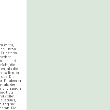
Numitor,
den Thron
 Priesterin
onerben
omulus und
fahl, die
en, als die
 sollten, in
rück. Die
en Knaben in
r als die
er und säugte
und trug
nd voller
Faustulus,
d zog sie
heran. Die