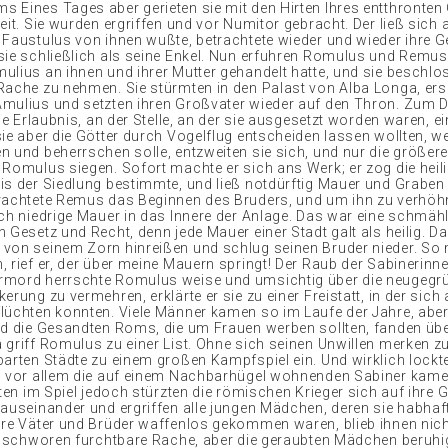
 Eines Tages aber gerieten sie mit den Hirten Ihres entthronten
eit. Sie wurden ergriffen und vor Numitor gebracht. Der ließ sich a
 Faustulus von ihnen wußte, betrachtete wieder und wieder ihre 
sie schließlich als seine Enkel. Nun erfuhren Romulus und Remus
ulius an ihnen und ihrer Mutter gehandelt hatte, und sie beschlo
Rache zu nehmen. Sie stürmten in den Palast von Alba Longa, er
mulius und setzten ihren Großvater wieder auf den Thron. Zum 
die Erlaubnis, an der Stelle, an der sie ausgesetzt worden waren, e
sie aber die Götter durch Vogelflug entscheiden lassen wollten, we
n und beherrschen solle, entzweiten sie sich, und nur die größere
 Romulus siegen. Sofort machte er sich ans Werk; er zog die heil
is der Siedlung bestimmte, und ließ notdürftig Mauer und Graben
rachtete Remus das Beginnen des Bruders, und um ihn zu verhöh
och niedrige Mauer in das Innere der Anlage. Das war eine schmäh
 Gesetz und Recht, denn jede Mauer einer Stadt galt als heilig. Da
von seinem Zorn hinreißen und schlug seinen Bruder nieder. So
, rief er, der über meine Mauern springt! Der Raub der Sabinerin
mord herrschte Romulus weise und umsichtig über die neugegrü
erung zu vermehren, erklärte er sie zu einer Freistatt, in der sich 
lüchten konnten. Viele Männer kamen so im Laufe der Jahre, aber
nd die Gesandten Roms, die um Frauen werben sollten, fanden übe
 griff Romulus zu einer List. Ohne sich seinen Unwillen merken zu
arten Städte zu einem großen Kampfspiel ein. Und wirklich lockte 
; vor allem die auf einem Nachbarhügel wohnenden Sabiner kame
tten im Spiel jedoch stürzten die römischen Krieger sich auf ihre 
 auseinander und ergriffen alle jungen Mädchen, deren sie habha
hre Väter und Brüder waffenlos gekommen waren, blieb ihnen nicht
ie schworen furchtbare Rache, aber die geraubten Mädchen beruhi