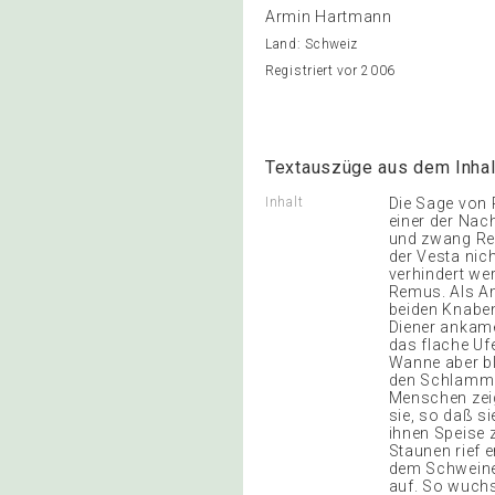
Armin Hartmann
Land: Schweiz
Registriert vor 2006
Textauszüge aus dem Inhal
Inhalt
Die Sage von 
einer der Nac
und zwang Rea 
der Vesta nic
verhindert we
Remus. Als Amu
beiden Knaben
Diener ankame
das flache Uf
Wanne aber bl
den Schlamm fi
Menschen zeigt
sie, so daß s
ihnen Speise z
Staunen rief 
dem Schweineh
auf. So wuchs