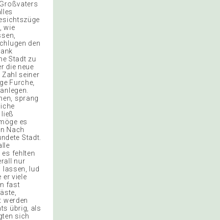
 Großvaters
lles
Gesichtszüge
, wie
ssen,
schlugen den
Dank
ine Stadt zu
r die neue
 Zahl seiner
ige Furche,
 anlegen.
nen, sprang
liche
 ließ
 möge es
nen Nach
ndete Stadt.
alle
 es fehlten
rall nur
 lassen, lud
er viele
n fast
Gäste,
ft werden
s übrig, als
gten sich