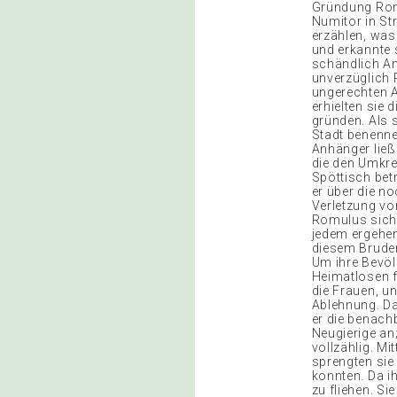
Gründung Roms
Numitor in Str
erzählen, was
und erkannte 
schändlich Am
unverzüglich 
ungerechten A
erhielten sie 
gründen. Als 
Stadt benenne
Anhänger ließ
die den Umkre
Spöttisch bet
er über die n
Verletzung von
Romulus sich 
jedem ergehen
diesem Bruder
Um ihre Bevölk
Heimatlosen f
die Frauen, u
Ablehnung. Da
er die benachb
Neugierige an
vollzählig. Mi
sprengten sie
konnten. Da i
zu fliehen. S