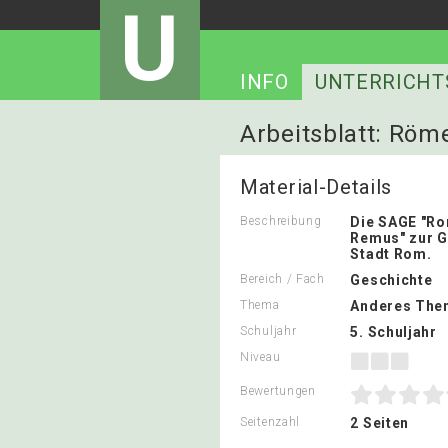
U
INFO
UNTERRICHT
Arbeitsblatt: Röm
Material-Details
Beschreibung
Die SAGE "R
Remus" zur 
Stadt Rom.
Bereich / Fach
Geschichte
Thema
Anderes The
Schuljahr
5. Schuljahr
Niveau
Bewertungen
Seitenzahl
2 Seiten