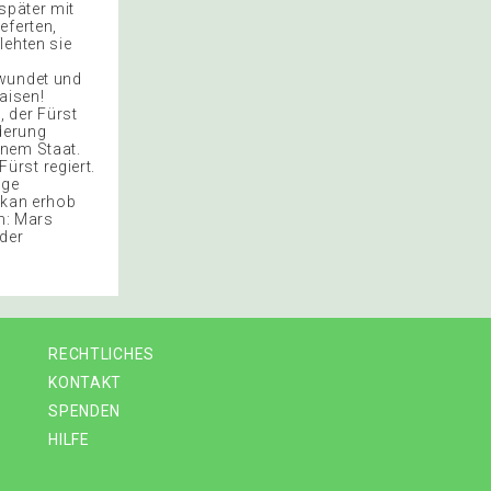
später mit
eferten,
lehten sie
rwundet und
aisen!
 der Fürst
üderung
inem Staat.
ürst regiert.
ige
Orkan erhob
n: Mars
der
RECHTLICHES
KONTAKT
SPENDEN
HILFE