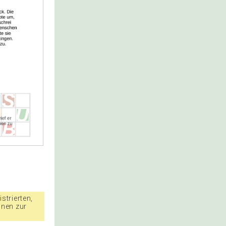
strierten,
nnen zur