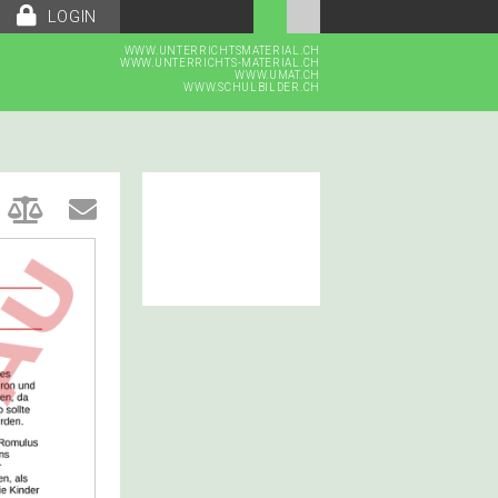
LOGIN
WWW.UNTERRICHTSMATERIAL.CH
WWW.UNTERRICHTS-MATERIAL.CH
WWW.UMAT.CH
WWW.SCHULBILDER.CH