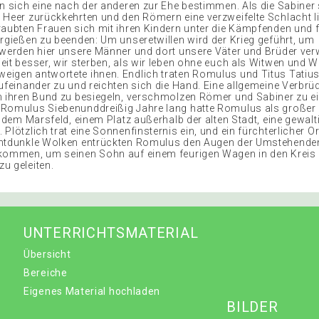
en sich eine nach der anderen zur Ehe bestimmen. Als die Sabiner 
 Heer zurückkehrten und den Römern eine verzweifelte Schlacht li
raubten Frauen sich mit ihren Kindern unter die Kämpfenden und f
ergießen zu beenden: Um unseretwillen wird der Krieg geführt, um
 werden hier unsere Männer und dort unsere Väter und Brüder ve
eit besser, wir sterben, als wir leben ohne euch als Witwen und W
igen antwortete ihnen. Endlich traten Romulus und Titus Tatius,
aufeinander zu und reichten sich die Hand. Eine allgemeine Verbr
m ihren Bund zu besiegeln, verschmolzen Römer und Sabiner zu e
Romulus Siebenunddreißig Jahre lang hatte Romulus als großer F
f dem Marsfeld, einem Platz außerhalb der alten Stadt, eine gewalt
Plötzlich trat eine Sonnenfinsternis ein, und ein fürchterlicher 
chtdunkle Wolken entrückten Romulus den Augen der Umstehende
kommen, um seinen Sohn auf einem feurigen Wagen in den Kreis 
u geleiten.
UNTERRICHTSMATERIAL
Übersicht
Bereiche
Eigenes Material hochladen
BILDER