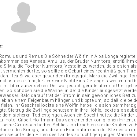
t:
Romulus und Remus Die Söhne der Wölfin In Alba Longa regierte 
hkommen des Aeneas. Amulius, der Bruder Numitors, entriß ihm 
Silvia, die Tochter Numitors, Vestalin zu werden, da sie sich als
ht vermählen durfte; so sollte die Geburt eines rechtmäßigen Thr
rden. Rea Silvia aber gebar dem Kriegsgott Mars die Zwillinge R
lius das erfuhr, ließ er seine Nichte ins Gefängnis werfen und be
 im Tiber auszusetzen. Der war jedoch gerade über die Ufer getret
n. So schoben sie die Wanne, in der die Kinder ausgesetzt werden
erwasser. Bald darauf trat der Strom in sein gewöhnliches Bett zu
ieb an einem Feigenbaum hängen und kippte um, so daß die beid
elen. Ihr Geschrei lockte eine Wölfin herbei, die sich barmherzige
e. Sie trug die Zwillinge behutsam in ihre Höhle, leckte sie saub
ie dem sicheren Tod entgingen. Auch ein Specht hütete die Kinder 
u. Foto: Gilbert Hoffmann Das sah einer der königlichen Hirten, u
er seine Genossen herbei. Schließlich brachten sie die Knaben zu 
irten des Königs, und dessen Frau nahm sich der Kleinen an un
en sie unter den Hirten des Landes zu tüchtigen jungen Männern 