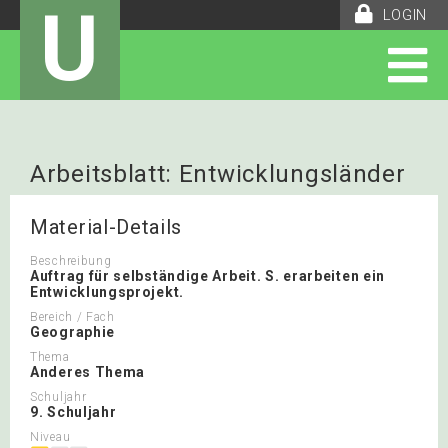
U
LOGIN
Arbeitsblatt: Entwicklungsländer
Material-Details
Beschreibung
Auftrag für selbständige Arbeit. S. erarbeiten ein
Entwicklungsprojekt.
Bereich / Fach
Geographie
Thema
Anderes Thema
Schuljahr
9. Schuljahr
Niveau