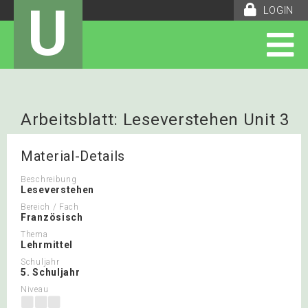
U
LOGIN
Arbeitsblatt: Leseverstehen Unit 3
Envol
Material-Details
Beschreibung
Leseverstehen
Bereich / Fach
Französisch
Thema
Lehrmittel
Schuljahr
5. Schuljahr
Niveau