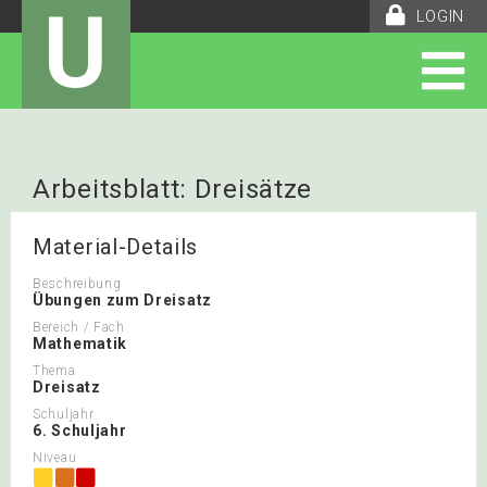
U
LOGIN
Arbeitsblatt: Dreisätze
Material-Details
Beschreibung
Übungen zum Dreisatz
Bereich / Fach
Mathematik
Thema
Dreisatz
Schuljahr
6. Schuljahr
Niveau