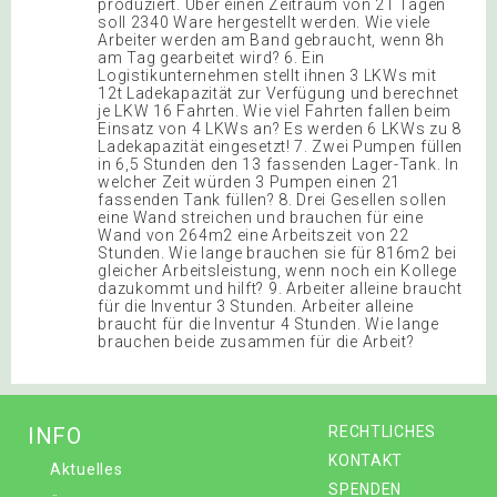
produziert. Über einen Zeitraum von 21 Tagen
soll 2340 Ware hergestellt werden. Wie viele
Arbeiter werden am Band gebraucht, wenn 8h
am Tag gearbeitet wird? 6. Ein
Logistikunternehmen stellt ihnen 3 LKWs mit
12t Ladekapazität zur Verfügung und berechnet
je LKW 16 Fahrten. Wie viel Fahrten fallen beim
Einsatz von 4 LKWs an? Es werden 6 LKWs zu 8
Ladekapazität eingesetzt! 7. Zwei Pumpen füllen
in 6,5 Stunden den 13 fassenden Lager-Tank. In
welcher Zeit würden 3 Pumpen einen 21
fassenden Tank füllen? 8. Drei Gesellen sollen
eine Wand streichen und brauchen für eine
Wand von 264m2 eine Arbeitszeit von 22
Stunden. Wie lange brauchen sie für 816m2 bei
gleicher Arbeitsleistung, wenn noch ein Kollege
dazukommt und hilft? 9. Arbeiter alleine braucht
für die Inventur 3 Stunden. Arbeiter alleine
braucht für die Inventur 4 Stunden. Wie lange
brauchen beide zusammen für die Arbeit?
INFO
RECHTLICHES
KONTAKT
Aktuelles
SPENDEN