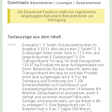
Downloads
Arbeitsblätter / Lösungen / Zusatzmaterial
Die Download-Funktion steht nur registrierten,
eingeloggten Benutzern/Benutzerinnen zur
Verfügung.
Textauszüge aus dem Inhalt:
Inhalt
Dreisätze 1. 5 Tafeln Schokolade kosten im
Angebot 3.25 Fr. Wie viel kosten 2 Tafeln? 2. 3
Zuleitungen füllen einen Tank in 11,5 min, wie
lange brauchen 5 Zuleitungen? 3. Ein
Transportband 7m lang 1m breit transportiert
120.47 kg Produkt mit einer Auflagenstärke von
5mm. Berechnen Sie das Gewicht, wenn das
Transportband 4m lang ist und das Produkt
6mm dick aufgetragen wird. 4. Für die
Zerlegung und Sortierung von 7,20t
Schweinehälften zu Frischfleisch und
Verarbeitungsfleisch brauchen 14 Arbeiter 8 h.
Welcher Zeitaufwand ist anzusetzen, wenn 6
zerlegt und sortieren müssen? Wie viele
Zerleger sind anzufordern, um die Arbeit in 8h
zu erledigen? 5. Eine Belegschaft von 12
Arbeitern hat in 9 an 7 Tagen 390 Waren