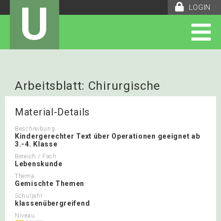
U
LOGIN
Arbeitsblatt: Chirurgische
Operation
Material-Details
Beschreibung
Kindergerechter Text über Operationen geeignet ab
3.-4. Klasse
Bereich / Fach
Lebenskunde
Thema
Gemischte Themen
Schuljahr
klassenübergreifend
Niveau