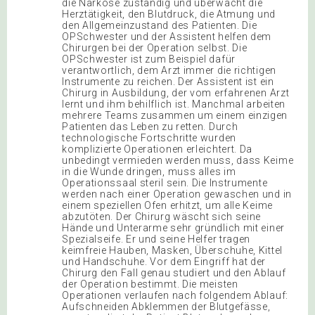
die Narkose zuständig und überwacht die
Herztätigkeit, den Blutdruck, die Atmung und
den Allgemeinzustand des Patienten. Die
OPSchwester und der Assistent helfen dem
Chirurgen bei der Operation selbst. Die
OPSchwester ist zum Beispiel dafür
verantwortlich, dem Arzt immer die richtigen
Instrumente zu reichen. Der Assistent ist ein
Chirurg in Ausbildung, der vom erfahrenen Arzt
lernt und ihm behilflich ist. Manchmal arbeiten
mehrere Teams zusammen um einem einzigen
Patienten das Leben zu retten. Durch
technologische Fortschritte wurden
komplizierte Operationen erleichtert. Da
unbedingt vermieden werden muss, dass Keime
in die Wunde dringen, muss alles im
Operationssaal steril sein. Die Instrumente
werden nach einer Operation gewaschen und in
einem speziellen Ofen erhitzt, um alle Keime
abzutöten. Der Chirurg wäscht sich seine
Hände und Unterarme sehr gründlich mit einer
Spezialseife. Er und seine Helfer tragen
keimfreie Hauben, Masken, Überschuhe, Kittel
und Handschuhe. Vor dem Eingriff hat der
Chirurg den Fall genau studiert und den Ablauf
der Operation bestimmt. Die meisten
Operationen verlaufen nach folgendem Ablauf:
Aufschneiden Abklemmen der Blutgefässe,