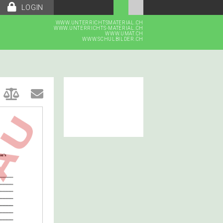
LOGIN
WWW.UNTERRICHTSMATERIAL.CH
WWW.UNTERRICHTS-MATERIAL.CH
WWW.UMAT.CH
WWW.SCHULBILDER.CH