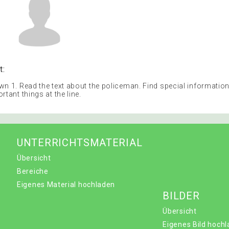
t:
wn 1. Read the text about the policeman. Find special informatio
rtant things at the line.
UNTERRICHTSMATERIAL
Übersicht
Bereiche
Eigenes Material hochladen
BILDER
Übersicht
Eigenes Bild hoch