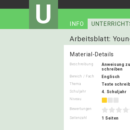
U
INFO
UNTERRICHT
Arbeitsblatt: Youn
Material-Details
Beschreibung
Anweisung z
schreiben
Bereich / Fach
Englisch
Thema
Texte schrei
Schuljahr
4. Schuljahr
Niveau
Bewertungen
Seitenzahl
1 Seiten