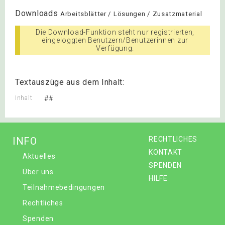
Downloads
Arbeitsblätter / Lösungen / Zusatzmaterial
Die Download-Funktion steht nur registrierten,
eingeloggten Benutzern/Benutzerinnen zur
Verfügung.
Textauszüge aus dem Inhalt:
Inhalt
##
INFO
RECHTLICHES
KONTAKT
Aktuelles
SPENDEN
Über uns
HILFE
Teilnahmebedingungen
Rechtliches
Spenden