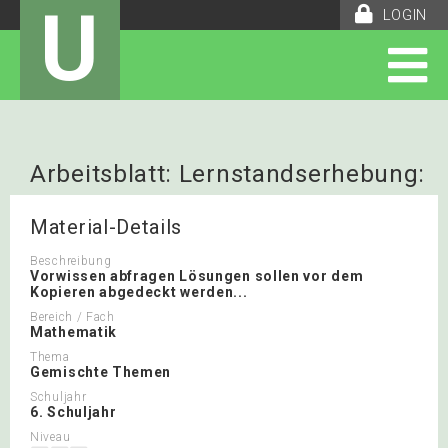
U
LOGIN
Arbeitsblatt: Lernstandserhebung:
+/- bis 1Mio.
Material-Details
Beschreibung
Vorwissen abfragen Lösungen sollen vor dem
Kopieren abgedeckt werden...
Bereich / Fach
Mathematik
Thema
Gemischte Themen
Schuljahr
6. Schuljahr
Niveau