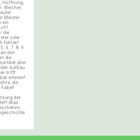
g, Hoffnung,
n: Welcher
eufel
er Meister
h ein
sch?
/ die
ster oder
h führen!
 6. 7. 8. 9.
 an den
an die
sartikel über
 den Aufbau
r trifft.
at erteilen?
ehre, die
 Fabel!
etzung der
itet? Was
geschehen,
ngeschichte