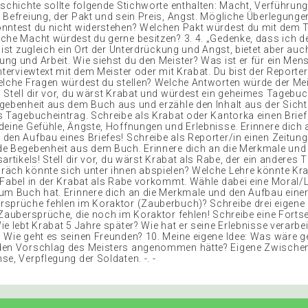
eschichte sollte folgende Stichworte enthalten: Macht, Verführun
 Befreiung, der Pakt und sein Preis, Angst. Mögliche Überlegunge
nntest du nicht widerstehen? Welchen Pakt würdest du mit dem T
che Macht würdest du gerne besitzen? 3. 4. „Gedenke, dass ich d
 ist zugleich ein Ort der Unterdrückung und Angst, bietet aber auc
ng und Arbeit. Wie siehst du den Meister? Was ist er für ein Men
nterviewtext mit dem Meister oder mit Krabat. Du bist der Reporter
elche Fragen würdest du stellen? Welche Antworten würde der Mei
 Stell dir vor, du wärst Krabat und würdest ein geheimes Tagebuc
ebenheit aus dem Buch aus und erzähle den Inhalt aus der Sicht 5.
s Tagebucheintrag. Schreibe als Krabat oder Kantorka einen Brief
deine Gefühle, Ängste, Hoffnungen und Erlebnisse. Erinnere dich 
den Aufbau eines Briefes! Schreibe als Reporter/in einen Zeitung
e Begebenheit aus dem Buch. Erinnere dich an die Merkmale und
artikels! Stell dir vor, du wärst Krabat als Rabe, der ein anderes Tie
äch könnte sich unter ihnen abspielen? Welche Lehre könnte Krab
 Fabel in der Krabat als Rabe vorkommt. Wähle dabei eine Moral/L
um Buch hat. Erinnere dich an die Merkmale und den Aufbau einer
sprüche fehlen im Koraktor (Zauberbuch)? Schreibe drei eigene
 Zaubersprüche, die noch im Koraktor fehlen! Schreibe eine Forts
e lebt Krabat 5 Jahre später? Wie hat er seine Erlebnisse verarbe
 Wie geht es seinen Freunden? 10. Meine eigene Idee: Was wäre 
den Vorschlag des Meisters angenommen hätte? Eigene Zwische
e, Verpflegung der Soldaten. -. -