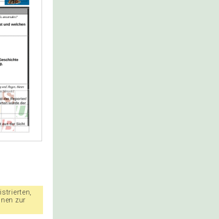
strierten,
nnen zur