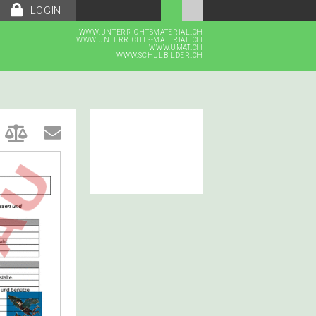
LOGIN
WWW.UNTERRICHTSMATERIAL.CH
WWW.UNTERRICHTS-MATERIAL.CH
WWW.UMAT.CH
WWW.SCHULBILDER.CH