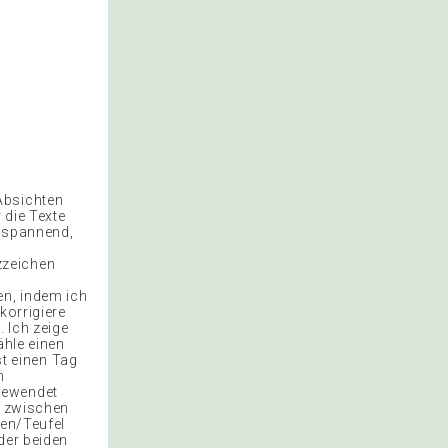
Absichten
r die Texte
t spannend,
zzeichen
en, indem ich
korrigiere
 Ich zeige
ähle einen
st einen Tag
n
gewendet
f zwischen
ten/Teufel
der beiden