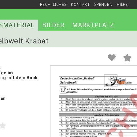
RECHTLICHES
KONTAKT
SPENDEN
HILFE
SMATERIAL
BILDER
MARKTPLATZ
eibwelt Krabat
e
äge im
g mit dem Buch
ben