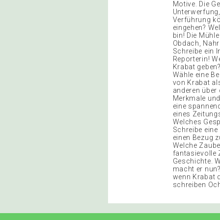
Motive. Die G
Unterwerfung,
Verführung kö
eingehen? Wel
bin! Die Mühle
Obdach, Nahru
Schreibe ein I
Reporterin! W
Krabat geben?
Wähle eine Beg
von Krabat al
anderen über 
Merkmale und 
eine spannend
eines Zeitungs
Welches Gespr
Schreibe eine
einen Bezug z
Welche Zauber
fantasievolle
Geschichte. Wi
macht er nun?
wenn Krabat 
schreiben Ochs