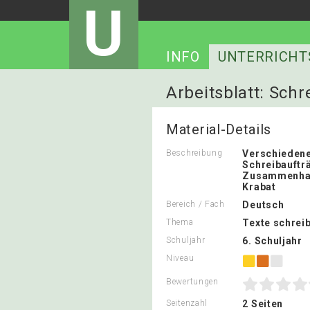
U
INFO
UNTERRICHT
Arbeitsblatt: Schr
Material-Details
Beschreibung
Verschieden
Schreibauftr
Zusammenhan
Krabat
Bereich / Fach
Deutsch
Thema
Texte schrei
Schuljahr
6. Schuljahr
Niveau
Bewertungen
Seitenzahl
2 Seiten