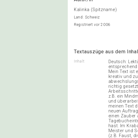
Kalinka (Spitzname)
Land: Schweiz
Registriert vor 2006
Textauszüge aus dem Inhal
Inhalt
Deutsch: Lekt
entsprechend ve
Mein Text ist
kreativ und z
abwechslungsr
richtig gesetz
Arbeitsschrit
z.B. ein Mindm
und überarbei
meinen Text de
neuen Auftrag.
einen Zauber
Tagebucheintr
hast. Im Krab
Meister und S
(z.B. Faust, 