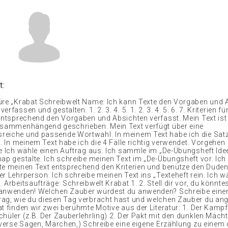
t:
üre „Krabat Schreibwelt Name: Ich kann Texte den Vorgaben und 
rfassen und gestalten. 1. 2. 3. 4. 5. 1. 2. 3. 4. 5. 6. 7. Kriterien fü
 entsprechend den Vorgaben und Absichten verfasst. Mein Text is
usammenhängend geschrieben. Mein Text verfügt über eine
eiche und passende Wortwahl. In meinem Text habe ich die Sat
t. In meinem Text habe ich die 4 Fälle richtig verwendet. Vorgehen
te Ich wähle einen Auftrag aus. Ich sammle im „De-Übungsheft Ide
ap gestalte. Ich schreibe meinen Text im „De-Übungsheft vor. Ich 
te meinen Text entsprechend den Kriterien und benütze den Duden.
r Lehrperson. Ich schreibe meinen Text ins „Texteheft rein. Ich w
 Arbeitsaufträge: Schreibwelt Krabat 1. 2. Stell dir vor, du könnte
 anwenden! Welchen Zauber würdest du anwenden? Schreibe eine
ag, wie du diesen Tag verbracht hast und welchen Zauber du an
at finden wir zwei berühmte Motive aus der Literatur: 1. Der Kamp
chüler (z.B. Der Zauberlehrling) 2. Der Pakt mit den dunklen Mäch
diverse Sagen, Märchen,) Schreibe eine eigene Erzählung zu einem 